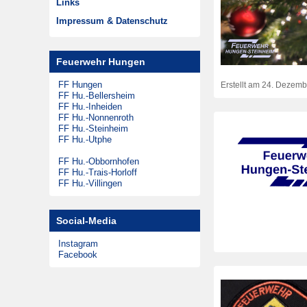
Links
Musikzug
Zeitungsarchiv
Impressum & Datenschutz
Theatergruppen
Steinheimer Tag
Feuerwehr Hungen
Förderkreis
FF Hungen
Erstellt am
24. Dezemb
FF Hu.-Bellersheim
FF Hu.-Inheiden
FF Hu.-Nonnenroth
FF Hu.-Steinheim
FF Hu.-Utphe
FF Hu.-Obbornhofen
FF Hu.-Trais-Horloff
FF Hu.-Villingen
Social-Media
Instagram
Facebook