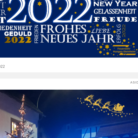
022
ASI