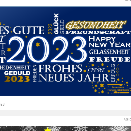
023
ASI