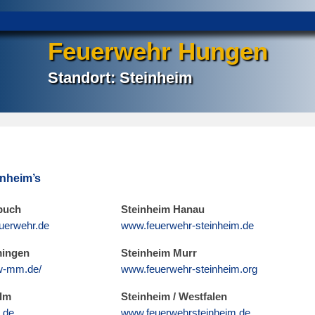
Feuerwehr Hungen
Standort: Steinheim
inheim’s
buch
Steinheim Hanau
uerwehr.de
www.feuerwehr-steinheim.de
ingen
Steinheim Murr
w-mm.de/
www.feuerwehr-steinheim.org
Ulm
Steinheim / Westfalen
.de
www.feuerwehrsteinheim.de