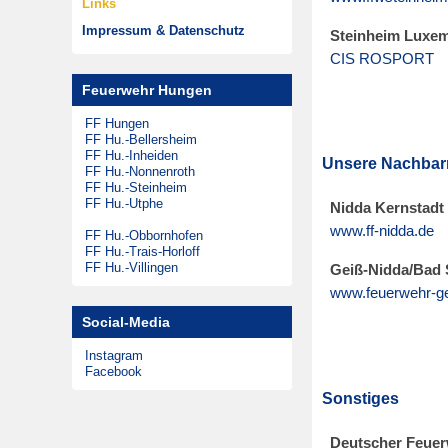
Links
m
Musikzug
Zeitungsarchiv
Impressum & Datenschutz
Steinheim Luxe
2
Theatergruppen
CIS ROSPORT
8
Steinheimer Tag
Feuerwehr Hungen
.
Förderkreis
O
FF Hungen
FF Hu.-Bellersheim
k
FF Hu.-Inheiden
Unsere Nachbar
t
FF Hu.-Nonnenroth
FF Hu.-Steinheim
o
FF Hu.-Utphe
Nidda Kernstadt
b
www.ff-nidda.de
FF Hu.-Obbornhofen
e
FF Hu.-Trais-Horloff
FF Hu.-Villingen
r
Geiß-Nidda/Bad 
www.feuerwehr-ge
2
0
Social-Media
1
Instagram
7
Facebook
Sonstiges
Deutscher Feue