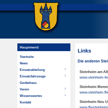
Hauptmenü
Links
Startseite
E
Die anderen Ste
News
r
Einsatzabteilung
s
Steinheim am Al
Einsätze
Einsatzfahrzeuge
t
www.steinheim-fe
Wehrführung
TSF-W
e
Gerätehaus
Steinheim Memm
Im Wandel der Zeit
MTW
l
Verein
www.steinheim.ff
Highlights
l
Chronik
Wissenswertes
Dienstplan
t
Jugendfeuerwehr
Hydrantenpläne erstellen
Steinheim Neu 
Kontakt
a
www.ffwsteinheim
Minifeuerwehr
Über Steinheim