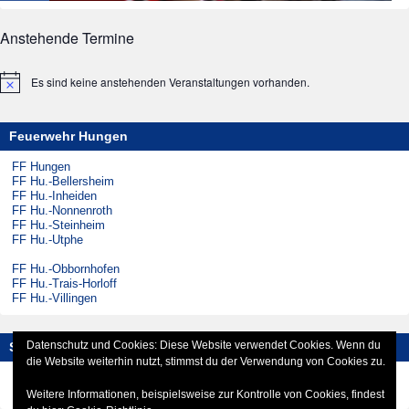
Anstehende Termine
Es sind keine anstehenden Veranstaltungen vorhanden.
Hinweis
Feuerwehr Hungen
FF Hungen
FF Hu.-Bellersheim
FF Hu.-Inheiden
FF Hu.-Nonnenroth
FF Hu.-Steinheim
FF Hu.-Utphe
FF Hu.-Obbornhofen
FF Hu.-Trais-Horloff
FF Hu.-Villingen
Datenschutz und Cookies: Diese Website verwendet Cookies. Wenn du
Social-Media
die Website weiterhin nutzt, stimmst du der Verwendung von Cookies zu.
Instagram
Facebook
Weitere Informationen, beispielsweise zur Kontrolle von Cookies, findest