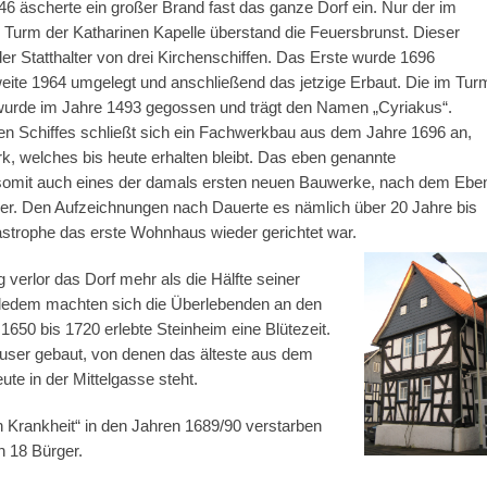
46 äscherte ein großer Brand fast das ganze Dorf ein. Nur der im
 Turm der Katharinen Kapelle überstand die Feuersbrunst. Dieser
der Statthalter von drei Kirchenschiffen. Das Erste wurde 1696
eite 1964 umgelegt und anschließend das jetzige Erbaut. Die im Tur
urde im Jahre 1493 gegossen und trägt den Namen „Cyriakus“.
eren Schiffes schließt sich ein Fachwerkbau aus dem Jahre 1696 an,
k, welches bis heute erhalten bleibt. Das eben genannte
somit auch eines der damals ersten neuen Bauwerke, nach dem Ebe
r. Den Aufzeichnungen nach Dauerte es nämlich über 20 Jahre bis
strophe das erste Wohnhaus wieder gerichtet war.
g verlor das Dorf mehr als die Hälfte seiner
lledem machten sich die Überlebenden an den
650 bis 1720 erlebte Steinheim eine Blütezeit.
user gebaut, von denen das älteste aus dem
te in der Mittelgasse steht.
 Krankheit“ in den Jahren 1689/90 verstarben
n 18 Bürger.