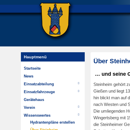
Hauptmenü
Über Steinh
Startseite
E
… und seine 
News
r
Einsatzabteilung
Steinheim gehört 
s
Einsätze
Gießen und liegt 1
Einsatzfahrzeuge
t
hin blickt man auf
Wehrführung
TSF-W
e
Gerätehaus
nach Westen und Sü
Im Wandel der Zeit
MTW
l
Verein
Die umliegenden Hü
Highlights
l
Chronik
Wissenswertes
Wingertsberg mit 1
Dienstplan
t
Jugendfeuerwehr
Hydrantenpläne erstellen
die Steinheimer Gem
a
Minifeuerwehr
Über Steinheim