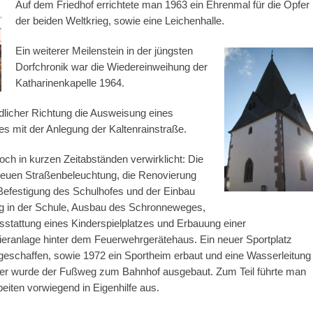
Auf dem Friedhof errichtete man 1963 ein Ehrenmal für die Opfer
der beiden Weltkrieg, sowie eine Leichenhalle.
Ein weiterer Meilenstein in der jüngsten
Dorfchronik war die Wiedereinweihung der
Katharinenkapelle 1964.
rdlicher Richtung die Ausweisung eines
es mit der Anlegung der Kaltenrainstraße.
h in kurzen Zeitabständen verwirklicht: Die
r neuen Straßenbeleuchtung, die Renovierung
efestigung des Schulhofes und der Einbau
ng in der Schule, Ausbau des Schronneweges,
sstattung eines Kinderspielplatzes und Erbauung einer
eranlage hinter dem Feuerwehrgerätehaus. Ein neuer Sportplatz
geschaffen, sowie 1972 ein Sportheim erbaut und eine Wasserleitung
rner wurde der Fußweg zum Bahnhof ausgebaut. Zum Teil führte man
beiten vorwiegend in Eigenhilfe aus.