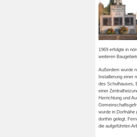
1969 erfolgte in nö
weiteren Baugebiet
Außerdem wurde noc
Installierung eine
des Schulhauses, B
einer Zentralheizu
Herrichtung und Au
Gemeinschaftsgefri
wurde in Dorfnähe 
dorthin gelegt. Fe
die aufgeführten Ar