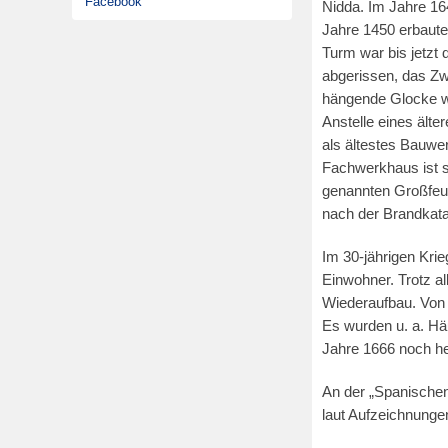
Facebook
Nidda. Im Jahre 16
Jahre 1450 erbaute
Turm war bis jetzt 
abgerissen, das Zw
hängende Glocke w
Anstelle eines ält
als ältestes Bauwer
Fachwerkhaus ist 
genannten Großfeue
nach der Brandkata
Im 30-jährigen Krie
Einwohner. Trotz a
Wiederaufbau. Von 1
Es wurden u. a. Hä
Jahre 1666 noch heu
An der „Spanischen
laut Aufzeichnunge