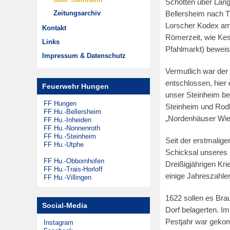
Schotten über Langd
m
Musikzug
Zeitungsarchiv
Bellersheim nach T
1
Lorscher Kodex am
Theatergruppen
Kontakt
9
Römerzeit, wie Kes
Steinheimer Tag
Links
.
Pfahlmarkt) beweis
Förderkreis
Impressum & Datenschutz
O
Vermutlich war der
k
entschlossen, hier
Feuerwehr Hungen
t
unser Steinheim be
o
FF Hungen
Steinheim und Rodh
FF Hu.-Bellersheim
b
„Nordenhäuser Wie
FF Hu.-Inheiden
e
FF Hu.-Nonnenroth
FF Hu.-Steinheim
r
Seit der erstmali
FF Hu.-Utphe
2
Schicksal unseres D
FF Hu.-Obbornhofen
0
Dreißigjährigen Kri
FF Hu.-Trais-Horloff
einige Jahreszahle
1
FF Hu.-Villingen
7
1622 sollen es Br
Social-Media
Dorf belagerten. I
Pestjahr war gekom
Instagram