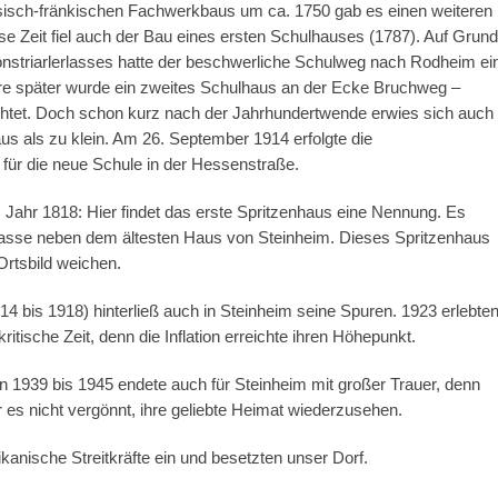
ssisch-fränkischen Fachwerkbaus um ca. 1750 gab es einen weiteren
se Zeit fiel auch der Bau eines ersten Schulhauses (1787). Auf Grund
Konstriarlerlasses hatte der beschwerliche Schulweg nach Rodheim ei
re später wurde ein zweites Schulhaus an der Ecke Bruchweg –
htet. Doch schon kurz nach der Jahrhundertwende erwies sich auch
us als zu klein. Am 26. September 1914 erfolgte die
für die neue Schule in der Hessenstraße.
 Jahr 1818: Hier findet das erste Spritzenhaus eine Nennung. Es
lgasse neben dem ältesten Haus von Steinheim. Dieses Spritzenhaus
rtsbild weichen.
914 bis 1918) hinterließ auch in Steinheim seine Spuren. 1923 erlebte
ritische Zeit, denn die Inflation erreichte ihren Höhepunkt.
on 1939 bis 1945 endete auch für Steinheim mit großer Trauer, denn
 es nicht vergönnt, ihre geliebte Heimat wiederzusehen.
anische Streitkräfte ein und besetzten unser Dorf.