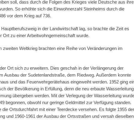
iben soll, dass durch die Folgen des Krieges viele Deutsche aus ihre
wurden. So erhöhte sich die Einwohnerzahl Steinheims durch die
86 vor dem Krieg auf 736.
Hauptberufszweig in der Landwirtschaft lag, so brachte die Zeit es
er Ort zu einer Arbeitwohngemeinschaft wurde.
 zweiten Weltkrieg brachten eine Reihe von Veränderungen im
er Ort sich zu erweitern. Dies geschah in der Verlängerung der
m Ausbau der Sudetenlandstraße, dem Riedweg. Außerdem konnte
haus und das Feuerwehrgerätehaus eingeweiht werden. 1952 ging ei
ch der Bevölkerung in Erfüllung, denn die neu erbaute Wasserleitung
mmung übergeben werden. Mit der Verlegung der Wasserleitung wurd
949 begonnen, obwohl nur geringe Geldmittel zur Verfügung standen.
 die Ortsdurchfahrt mit einer Teerdecke versehen. Es folgte 1955 de
ung und 1960-1961 der Ausbau der Ortsstraßen und versah dieselben