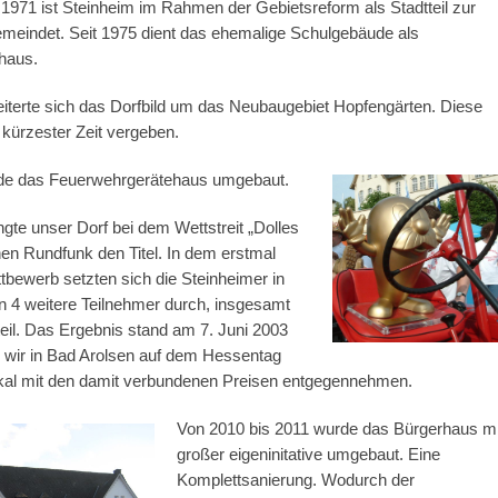
 1971 ist Steinheim im Rahmen der Gebietsreform als Stadtteil zur
meindet. Seit 1975 dient das ehemalige Schulgebäude als
haus.
iterte sich das Dorfbild um das Neubaugebiet Hopfengärten. Diese
 kürzester Zeit vergeben.
de das Feuerwehrgerätehaus umgebaut.
gte unser Dorf bei dem Wettstreit „Dolles
en Rundfunk den Titel. In dem erstmal
bewerb setzten sich die Steinheimer in
 4 weitere Teilnehmer durch, insgesamt
eil. Das Ergebnis stand am 7. Juni 2003
n wir in Bad Arolsen auf dem Hessentag
kal mit den damit verbundenen Preisen entgegennehmen.
Von 2010 bis 2011 wurde das Bürgerhaus mi
großer eigeninitative umgebaut. Eine
Komplettsanierung. Wodurch der