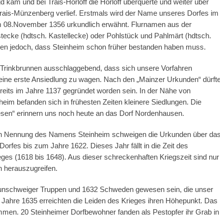
 kam und bei Trais-Horloff die Horloff überquerte und weiter über
rais-Münzenberg verlief. Erstmals wird der Name unseres Dorfes im
 08.November 1356 urkundlich erwähnt. Flurnamen aus der
tecke (hdtsch. Kastellecke) oder Pohlstück und Pahlmärt (hdtsch.
en jedoch, dass Steinheim schon früher bestanden haben muss.
 Trinkbrunnen ausschlaggebend, dass sich unsere Vorfahren
 eine erste Ansiedlung zu wagen. Nach den „Mainzer Urkunden“ dürft
reits im Jahre 1137 gegründet worden sein. In der Nähe von
eim befanden sich in frühesten Zeiten kleinere Siedlungen. Die
sen“ erinnern uns noch heute an das Dorf Nordenhausen.
gen Nennung des Namens Steinheim schweigen die Urkunden über da
orfes bis zum Jahre 1622. Dieses Jahr fällt in die Zeit des
eges (1618 bis 1648). Aus dieser schreckenhaften Kriegszeit sind nur
n herauszugreifen.
aunschweiger Truppen und 1632 Schweden gewesen sein, die unser
m Jahre 1635 erreichten die Leiden des Krieges ihren Höhepunkt. Das
men. 20 Steinheimer Dorfbewohner fanden als Pestopfer ihr Grab in