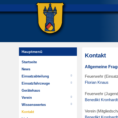
Hauptmenü
Kontakt
Startseite
E
Allgemeine Frag
News
r
Einsatzabteilung
Feuerwehr (Einsatz
s
Florian Knaus
Einsätze
Einsatzfahrzeuge
t
Wehrführung
TSF-W
e
Gerätehaus
Feuerwehr (Jugend
Im Wandel der Zeit
MTW
l
Verein
Benedikt Kronhardt
Highlights
l
Chronik
Wissenswertes
Dienstplan
t
Jugendfeuerwehr
Hydrantenpläne erstellen
Verein (Mitgliedsch
Kontakt
a
Benedikt Kronhardt
Minifeuerwehr
Über Steinheim