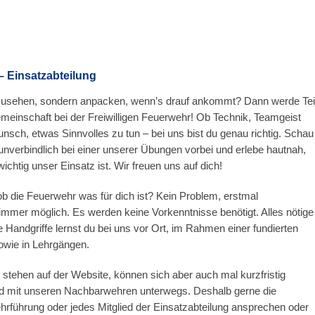
– Einsatzabteilung
r zusehen, sondern anpacken, wenn’s drauf ankommt? Dann werde Tei
meinschaft bei der Freiwilligen Feuerwehr! Ob Technik, Teamgeist
nsch, etwas Sinnvolles zu tun – bei uns bist du genau richtig. Schau
unverbindlich bei einer unserer Übungen vorbei und erlebe hautnah,
chtig unser Einsatz ist. Wir freuen uns auf dich!
ob die Feuerwehr was für dich ist? Kein Problem, erstmal
 immer möglich. Es werden keine Vorkenntnisse benötigt. Alles nötige
Handgriffe lernst du bei uns vor Ort, im Rahmen einer fundierten
owie in Lehrgängen.
stehen auf der Website, können sich aber auch mal kurzfristig
nd mit unseren Nachbarwehren unterwegs. Deshalb gerne die
führung oder jedes Mitglied der Einsatzabteilung ansprechen oder