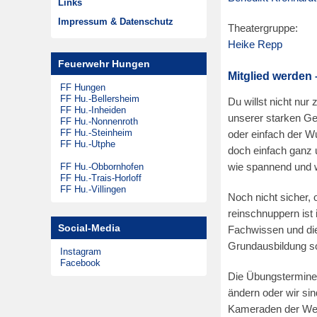
Links
m
Musikzug
Zeitungsarchiv
Impressum & Datenschutz
Theatergruppe:
2
Theatergruppen
Heike Repp
8
Steinheimer Tag
Feuerwehr Hungen
.
Förderkreis
Mitglied werden 
O
FF Hungen
FF Hu.-Bellersheim
Du willst nicht nu
k
FF Hu.-Inheiden
unserer starken Ge
t
FF Hu.-Nonnenroth
FF Hu.-Steinheim
oder einfach der Wu
o
FF Hu.-Utphe
doch einfach ganz 
b
FF Hu.-Obbornhofen
wie spannend und wi
e
FF Hu.-Trais-Horloff
FF Hu.-Villingen
r
Noch nicht sicher, 
2
reinschnuppern ist
0
Social-Media
Fachwissen und die 
1
Grundausbildung s
Instagram
7
Facebook
Die Übungstermine 
ändern oder wir si
Kameraden der Wehr