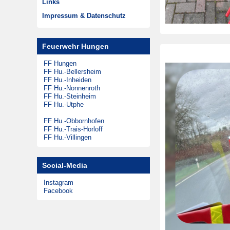
Links
Musikzug
Zeitungsarchiv
Impressum & Datenschutz
Theatergruppen
Steinheimer Tag
Feuerwehr Hungen
Förderkreis
FF Hungen
FF Hu.-Bellersheim
FF Hu.-Inheiden
FF Hu.-Nonnenroth
FF Hu.-Steinheim
FF Hu.-Utphe
FF Hu.-Obbornhofen
FF Hu.-Trais-Horloff
FF Hu.-Villingen
Social-Media
Instagram
Facebook