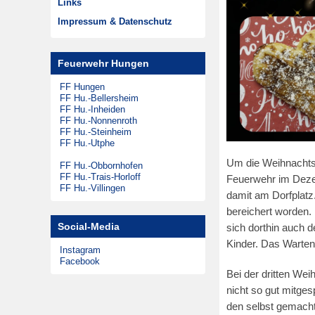
Links
Musikzug
Zeitungsarchiv
Impressum & Datenschutz
Theatergruppen
Steinheimer Tag
Feuerwehr Hungen
Förderkreis
FF Hungen
FF Hu.-Bellersheim
FF Hu.-Inheiden
FF Hu.-Nonnenroth
FF Hu.-Steinheim
FF Hu.-Utphe
Um die Weihnachtsz
FF Hu.-Obbornhofen
FF Hu.-Trais-Horloff
Feuerwehr im Deze
FF Hu.-Villingen
damit am Dorfplatz
bereichert worden.
Social-Media
sich dorthin auch d
Kinder. Das Warten
Instagram
Facebook
Bei der dritten We
nicht so gut mitges
den selbst gemach