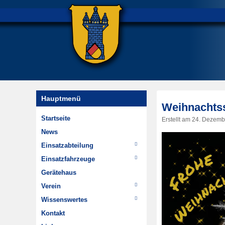
Hauptmenü
Weihnachts
Startseite
Erstellt am
24. Dezemb
News
Einsatzabteilung
Einsätze
Einsatzfahrzeuge
Wehrführung
TSF-W
Gerätehaus
Im Wandel der Zeit
MTW
Verein
Highlights
Chronik
Wissenswertes
Dienstplan
Jugendfeuerwehr
Hydrantenpläne erstellen
Kontakt
Minifeuerwehr
Über Steinheim