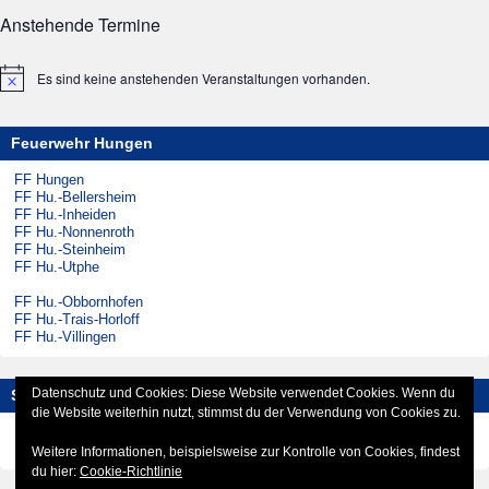
Anstehende Termine
Es sind keine anstehenden Veranstaltungen vorhanden.
Hinweis
Feuerwehr Hungen
FF Hungen
FF Hu.-Bellersheim
FF Hu.-Inheiden
FF Hu.-Nonnenroth
FF Hu.-Steinheim
FF Hu.-Utphe
FF Hu.-Obbornhofen
FF Hu.-Trais-Horloff
FF Hu.-Villingen
Datenschutz und Cookies: Diese Website verwendet Cookies. Wenn du
Social-Media
die Website weiterhin nutzt, stimmst du der Verwendung von Cookies zu.
Instagram
Facebook
Weitere Informationen, beispielsweise zur Kontrolle von Cookies, findest
du hier:
Cookie-Richtlinie