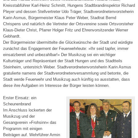
Kreisstabführer Karl-Heinz Schmitt, Hungens Stadtbrandinspektor Richard
Pleyer und dessen Stellvertreter Udo Träger, Stadtverordnetenvorsteherin
Karin Asmus, Bürgermeister Klaus Peter Weber, Stadtrat Bernd
Chrispens und natürlich die Vertreter der Ortsvereine sowie Ortsvorsteher
Klaus-Dieter Christ, Pfarrer Holger Fritz und Ehrenvorsitzender Werner
Gebhardt.
Der Bürgermeister übermittelte die Glückwünsche der Stadt und würdigte
zunächst das Engagement der Feuerwehrleute: »Ihr seid tapfer, immer
einsatzbereit und unbezahlbar!« Der Musikzug sei ein wichtiger
Kulturträger und Repräsentant der Stadt Hungen und des Stadtteils
Steinheim, unterstrich Weber. Stadtverordnetenvorsteherin Karin Asmus
gratulierte namens der Stadtverordnetenversammlung und betonte, die
Stadt werde Feuerwehr und Musikzug auch künftig so ausstatten, dass
diese ihre Aufgaben im Interesse der Bürger leisten können.
Erster Einsatz: ein
Scheunenbrand
Im Anschluss lockerten der
Musikzug und der
Gesangverein »Frohsinn« das
Programm mit einigen
Beiträgen auf. Wehrführer Armin