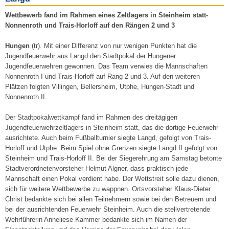
Wettbewerb fand im Rahmen eines Zeltlagers in Steinheim statt-
Nonnenroth und Trais-Horloff auf den Rängen 2 und 3
Hungen
(tr). Mit einer Differenz von nur weni­gen Punkten hat die
Jugendfeuerwehr aus Langd den Stadtpokal der Hungener
Jugendfeu­erwehren gewonnen. Das Team verwies die Mann­schaften
Nonnenroth I und Trais-Horloff auf Rang 2 und 3. Auf den weiteren
Plätzen folgten Villingen, Bellersheim, Utphe, Hungen-Stadt und
Nonnenroth II.
Der Stadtpokalwettkampf fand im Rahmen des dreitägigen
Jugend­feuerwehrzeltlagers in Steinheim statt, das die dortige Feuerwehr
aus­richtete. Auch beim Fuß­ballturnier siegte Langd, gefolgt von Trais-
Horloff und Utphe. Beim Spiel ohne Grenzen siegte Langd II gefolgt von
Steinheim und Trais-Hor­loff II. Bei der Siegereh­rung am Samstag betonte
Stadtverordnetenvorsteher Helmut Algner, dass praktisch jede
Mannschaft einen Pokal verdient habe. Der Wettstreit solle dazu dienen,
sich für weitere Wettbewerbe zu wappnen. Ortsvorsteher Klaus-Dieter
Christ bedankte sich bei al­len Teilnehmern so­wie bei den Betreu­ern und
bei der aus­richtenden Feuer­wehr Steinheim. Auch die stellvertre­tende
Wehrführerin Anneliese Kammer bedankte sich im Namen der