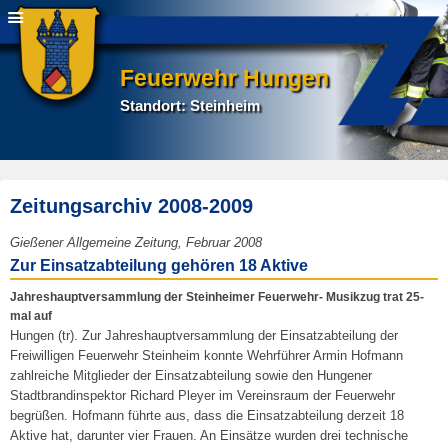
Feuerwehr Hungen
Standort: Steinheim
Zeitungsarchiv 2008-2009
E
Gießener Allgemeine Zeitung, Februar 2008
r
Zur Einsatzabteilung geh
ö
ren 18 Aktive
s
Jahreshauptversammlung der Steinheimer Feuerwehr- Musikzug trat 25-
t
mal auf
e
Hungen (tr). Zur Jahreshauptversammlung der Einsatzabteilung der
l
Freiwilligen Feuerwehr Steinheim konnte Wehrführer Armin Hofmann
l
zahlreiche Mitglieder der Einsatzabteilung sowie den Hungener
t
Stadtbrandinspektor Richard Pleyer im Vereinsraum der Feuerwehr
a
begrüßen. Hofmann führte aus, dass die Einsatzabteilung derzeit 18
m
Aktive hat, darunter vier Frauen. An Einsät­ze wurden drei technische