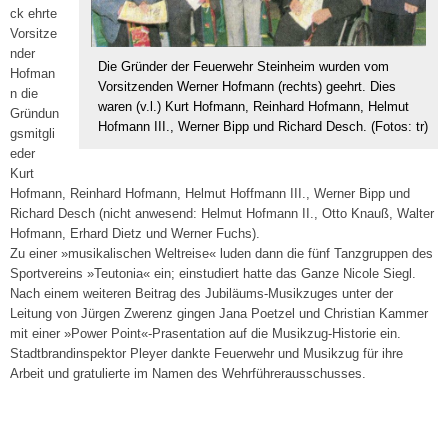
ck ehrte
Vorsitze
nder
Die Gründer der Feuerwehr Steinheim wurden vom
Hofman
Vorsitzenden Werner Hofmann (rechts) geehrt. Dies
n die
waren (v.l.) Kurt Hofmann, Reinhard Hofmann, Helmut
Gründun
Hofmann III., Werner Bipp und Richard Desch. (Fotos: tr)
gsmitgli
eder
Kurt
Hofmann, Reinhard Hofmann, Helmut Hoffmann III., Werner Bipp und
Richard Desch (nicht anwesend: Helmut Hofmann II., Otto Knauß, Walter
Hofmann, Erhard Dietz und Werner Fuchs).
Zu einer »musikalischen Weltreise« luden dann die fünf Tanzgruppen des
Sportvereins »Teutonia« ein; einstudiert hatte das Ganze Nicole Siegl.
Nach einem weiteren Beitrag des Jubiläums-Musikzuges unter der
Leitung von Jürgen Zwerenz gingen Jana Poetzel und Christian Kammer
mit einer »Power Point«-Prasentation auf die Musikzug-Historie ein.
Stadtbrandinspektor Pleyer dankte Feuerwehr und Musikzug für ihre
Arbeit und gratulierte im Namen des Wehrführerausschusses.