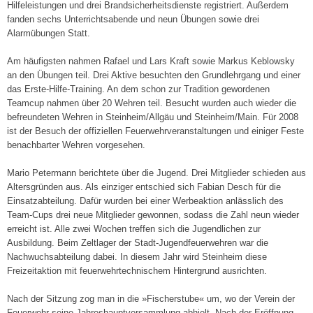
6
Hilfeleistungen und drei Brandsicherheitsdienste registriert. Außerdem
.
fanden sechs Unterrichtsabende und neun Übungen sowie drei
Alarmübungen Statt.
J
a
Am häufigsten nahmen Rafael und Lars Kraft sowie Markus Keblowsky
n
an den Übungen teil. Drei Aktive besuchten den Grundlehrgang und einer
u
das Erste-Hilfe-Training. An dem schon zur Tradition gewordenen
a
Teamcup nahmen über 20 Wehren teil. Besucht wurden auch wieder die
r
befreundeten Wehren in Steinheim/Allgäu und Steinheim/Main. Für 2008
2
ist der Besuch der of­fiziellen Feuerwehrveranstaltungen und einiger Feste
0
benachbarter Wehren vorgesehen.
1
8
Mario Petermann berichtete über die Jugend. Drei Mitglieder schieden aus
Altersgründen aus. Als einziger entschied sich Fabian Desch für die
Einsatzabteilung. Dafür wurden bei einer Wer­beaktion anlässlich des
Team-Cups drei neue Mitglieder gewonnen, sodass die Zahl neun wie­der
erreicht ist. Alle zwei Wochen treffen sich die Jugendlichen zur
Ausbildung. Beim Zeltlager der Stadt-Jugendfeuerwehren war die
Nach­wuchsabteilung dabei. In diesem Jahr wird Steinheim diese
Freizeitaktion mit feuerwehr­technischem Hintergrund ausrichten.
Nach der Sitzung zog man in die »Fischerstu­be« um, wo der Verein der
Feuerwehr seine Jah­reshauptversammlung abhielt. Nach der Eröff­nung