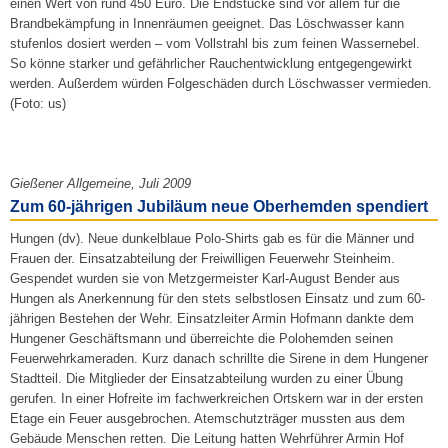
einen Wert von rund 450 Euro. Die Endstücke sind vor allem für die
Brandbekämpfung in Innenräumen geeignet. Das Löschwasser kann
stufenlos dosiert werden – vom Vollstrahl bis zum feinen Wassernebel.
So könne starker und gefährlicher Rauchentwicklung entgegengewirkt
werden. Außerdem würden Folgeschäden durch Löschwasser vermieden.
(Foto: us)
Gießener Allgemeine, Juli 2009
Zum 60-jährigen Jubiläum neue Oberhemden spendiert
Hungen (dv). Neue dunkelblaue Polo-Shirts gab es für die Männer und
Frauen der. Einsatzabteilung der Freiwilligen Feuerwehr Steinheim.
Gespendet wurden sie von Metzgermeister Karl-August Bender aus
Hungen als Anerkennung für den stets selbstlosen Einsatz und zum 60-
jährigen Bestehen der Wehr. Einsatzleiter Armin Hofmann dankte dem
Hungener Geschäftsmann und überreichte die Polohemden seinen
Feuerwehrkameraden. Kurz danach schrillte die Sirene in dem Hungener
Stadtteil. Die Mitglieder der Einsatzabteilung wurden zu einer Übung
gerufen. In einer Hofreite im fachwerkreichen Ortskern war in der ersten
Etage ein Feuer ausgebrochen. Atemschutzträger mussten aus dem
Gebäude Menschen retten. Die Leitung hatten Wehrführer Armin Hof