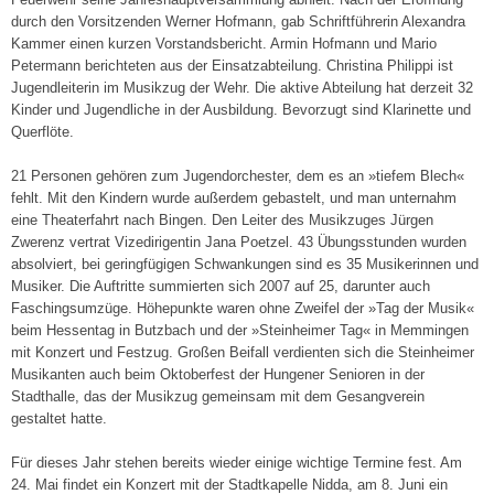
durch den Vorsitzenden Werner Hofmann, gab Schriftführerin Alexandra
Kammer einen kurzen Vorstandsbericht. Armin Hofmann und Mario
Petermann berichteten aus der Einsatzab­teilung. Christina Philippi ist
Jugendleiterin im Musikzug der Wehr. Die aktive Abteilung hat derzeit 32
Kinder und Jugendliche in der Ausbil­dung. Bevorzugt sind Klarinette und
Querflöte.
21 Personen gehören zum Jugendorchester, dem es an »tiefem Blech«
fehlt. Mit den Kindern wur­de außerdem gebastelt, und man unternahm
eine Theaterfahrt nach Bingen. Den Leiter des Mu­sikzuges Jürgen
Zwerenz vertrat Vizedirigentin Jana Poetzel. 43 Übungsstunden wurden
absol­viert, bei geringfügigen Schwankungen sind es 35 Musikerinnen und
Musiker. Die Auftritte summierten sich 2007 auf 25, darunter auch
Fa­schingsumzüge. Höhepunkte waren ohne Zwei­fel der »Tag der Musik«
beim Hessentag in Butzbach und der »Steinheimer Tag« in Memmingen
mit Konzert und Festzug. Großen Beifall ver­dienten sich die Steinheimer
Musikanten auch beim Oktoberfest der Hungener Senioren in der
Stadthalle, das der Musikzug gemeinsam mit dem Gesangverein
gestaltet hatte.
Für dieses Jahr stehen bereits wieder einige wichtige Termine fest. Am
24. Mai findet ein Konzert mit der Stadtkapelle Nidda, am 8. Juni ein