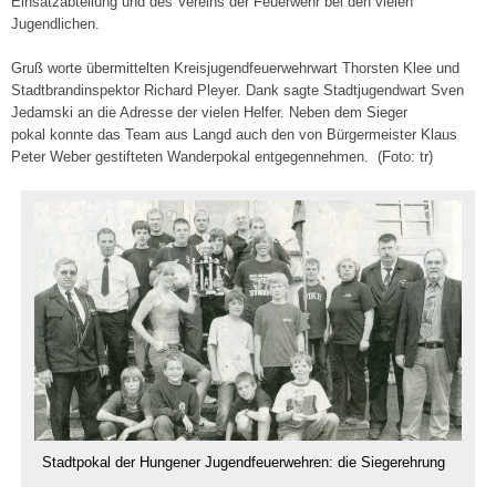
Einsatz­abteilung und des Vereins der Feuer­wehr bei den vielen
Jugendlichen.
Gruß worte über­mittelten Kreisjugendfeuerwehrwart Thorsten Klee und
Stadtbrandinspektor Richard Pleyer. Dank sagte Stadtjugendwart Sven
Jedamski an die Adres­se der vielen Helfer. Neben dem Sieger­
pokal konnte das Team aus Langd auch den von Bür­germeister Klaus
Peter Weber gestifteten Wan­derpokal entgegennehmen. (Foto: tr)
Stadtpokal der Hungener Jugendfeuerwehren: die Siegerehrung