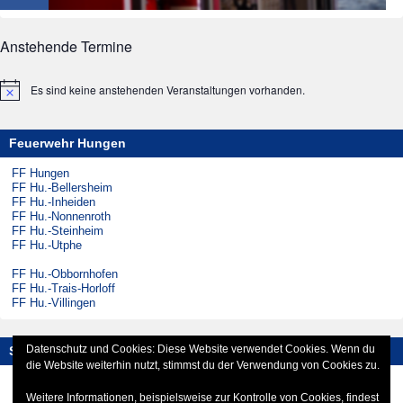
Anstehende Termine
Es sind keine anstehenden Veranstaltungen vorhanden.
Hinweis
Feuerwehr Hungen
FF Hungen
FF Hu.-Bellersheim
FF Hu.-Inheiden
FF Hu.-Nonnenroth
FF Hu.-Steinheim
FF Hu.-Utphe
FF Hu.-Obbornhofen
FF Hu.-Trais-Horloff
FF Hu.-Villingen
Datenschutz und Cookies: Diese Website verwendet Cookies. Wenn du
Social-Media
die Website weiterhin nutzt, stimmst du der Verwendung von Cookies zu.
Instagram
Facebook
Weitere Informationen, beispielsweise zur Kontrolle von Cookies, findest