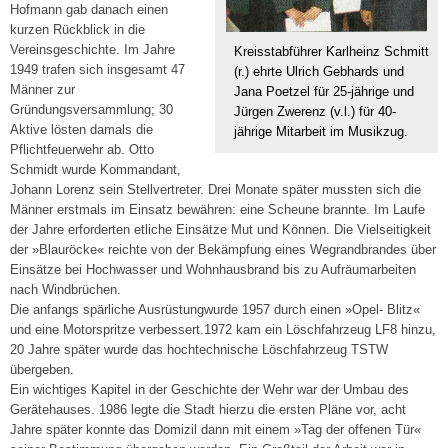
Hofmann gab danach einen
kurzen Rückblick in die
Vereinsgeschichte. Im Jahre
Kreisstabführer Karlheinz Schmitt
1949 trafen sich insgesamt 47
(r.) ehrte Ulrich Gebhards und
Männer zur
Jana Poetzel für 25-jährige und
Gründungsversammlung; 30
Jürgen Zwerenz (v.l.) für 40-
Aktive lösten damals die
jährige Mitarbeit im Musikzug.
Pflichtfeuerwehr ab. Otto
Schmidt wurde Kommandant,
Johann Lorenz sein Stellvertreter. Drei Monate später mussten sich die
Männer erstmals im Einsatz bewähren: eine Scheune brannte. Im Laufe
der Jahre erforderten etliche Einsätze Mut und Können. Die Vielseitigkeit
der »Blauröcke« reichte von der Bekämpfung eines Wegrandbrandes über
Einsätze bei Hochwasser und Wohnhausbrand bis zu Aufräumarbeiten
nach Windbrüchen.
Die anfangs spärliche Ausrüstungwurde 1957 durch einen »Opel- Blitz«
und eine Motorspritze verbessert.1972 kam ein Löschfahrzeug LF8 hinzu,
20 Jahre später wurde das hochtechnische Löschfahrzeug TSTW
übergeben.
Ein wichtiges Kapitel in der Geschichte der Wehr war der Umbau des
Gerätehauses. 1986 legte die Stadt hierzu die ersten Pläne vor, acht
Jahre später konnte das Domizil dann mit einem »Tag der offenen Tür«