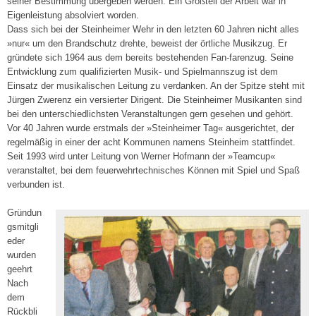
seiner Bestimmung übergeben werden. Ein Großteil der Arbeit war in
Eigenleistung absolviert worden.
Dass sich bei der Steinheimer Wehr in den letzten 60 Jahren nicht alles
»nur« um den Brandschutz drehte, beweist der örtliche Musikzug. Er
gründete sich 1964 aus dem bereits bestehenden Fan-farenzug. Seine
Entwicklung zum qualifizierten Musik- und Spielmannszug ist dem
Einsatz der musikalischen Leitung zu verdanken. An der Spitze steht mit
Jürgen Zwerenz ein versierter Dirigent. Die Steinheimer Musikanten sind
bei den unterschiedlichsten Veranstaltungen gern gesehen und gehört.
Vor 40 Jahren wurde erstmals der »Steinheimer Tag« ausgerichtet, der
regelmäßig in einer der acht Kommunen namens Steinheim stattfindet.
Seit 1993 wird unter Leitung von Werner Hofmann der »Teamcup«
veranstaltet, bei dem feuerwehrtechnisches Können mit Spiel und Spaß
verbunden ist.
Gründun
gsmitgli
eder
wurden
geehrt
Nach
dem
Rückbli