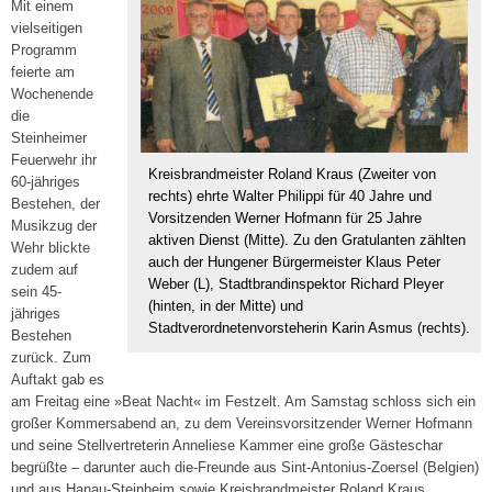
Mit einem
vielseitigen
Programm
feierte am
Wochenende
die
Steinheimer
Feuerwehr ihr
Kreisbrandmeister Roland Kraus (Zweiter von
60-jähriges
rechts) ehrte Walter Philippi für 40 Jahre und
Bestehen, der
Vorsitzenden Werner Hofmann für 25 Jahre
Musikzug der
aktiven Dienst (Mitte). Zu den Gratulanten zählten
Wehr blickte
auch der Hungener Bürgermeister Klaus Peter
zudem auf
Weber (L), Stadtbrandinspektor Richard Pleyer
sein 45-
(hinten, in der Mitte) und
jähriges
Stadtverordnetenvorsteherin Karin Asmus (rechts).
Bestehen
zurück. Zum
Auftakt gab es
am Freitag eine »Beat Nacht« im Festzelt. Am Samstag schloss sich ein
großer Kommersabend an, zu dem Vereinsvorsitzender Werner Hofmann
und seine Stellvertreterin Anneliese Kammer eine große Gästeschar
begrüßte – darunter auch die-Freunde aus Sint-Antonius-Zoersel (Belgien)
und aus Hanau-Steinheim sowie Kreisbrandmeister Roland Kraus,