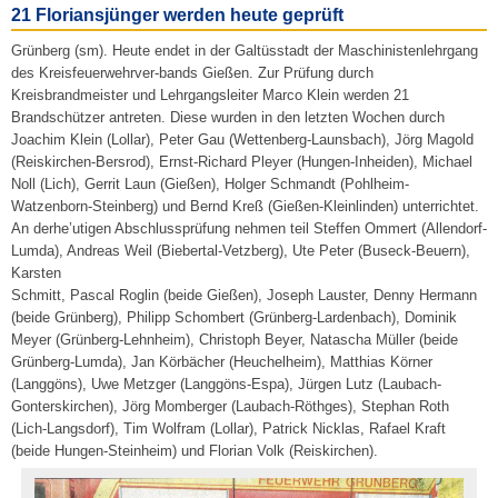
21 Floriansjünger werden heute geprüft
Grünberg (sm). Heute endet in der Galtüsstadt der Maschinistenlehrgang
des Kreisfeuerwehrver-bands Gießen. Zur Prüfung durch
Kreisbrandmeister und Lehrgangsleiter Marco Klein werden 21
Brandschützer antreten. Diese wurden in den letzten Wochen durch
Joachim Klein (Lollar), Peter Gau (Wettenberg-Launsbach), Jörg Magold
(Reiskirchen-Bersrod), Ernst-Richard Pleyer (Hungen-Inheiden), Michael
Noll (Lich), Gerrit Laun (Gießen), Holger Schmandt (Pohlheim-
Watzenborn-Steinberg) und Bernd Kreß (Gießen-Kleinlinden) unterrichtet.
An derhe’utigen Abschlussprüfung nehmen teil Steffen Ommert (Allendorf-
Lumda), Andreas Weil (Biebertal-Vetzberg), Ute Peter (Buseck-Beuern),
Karsten
Schmitt, Pascal Roglin (beide Gießen), Joseph Lauster, Denny Hermann
(beide Grünberg), Philipp Schombert (Grünberg-Lardenbach), Dominik
Meyer (Grünberg-Lehnheim), Christoph Beyer, Natascha Müller (beide
Grünberg-Lumda), Jan Körbächer (Heuchelheim), Matthias Körner
(Langgöns), Uwe Metzger (Langgöns-Espa), Jürgen Lutz (Laubach-
Gonterskirchen), Jörg Momberger (Laubach-Röthges), Stephan Roth
(Lich-Langsdorf), Tim Wolfram (Lollar), Patrick Nicklas, Rafael Kraft
(beide Hungen-Steinheim) und Florian Volk (Reiskirchen).