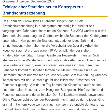
Gießener Anzeiger, September 2009
Erfolgreicher Start des neuen Konzepts zur
Brandschutzerziehung
Das Team der Freiwilligen Feuerwehr Hungen, das für die
Brandschutzerziehung in Kindergärten zuständig ist, arbeitet seit
vergangenem Jahr nach einem neuen Konzept. Bis 2008 wurden alle drei
Jahre mit Unterstützung der Ortsfeuerwehr alle Besucher der Kindergärten
unterrichtet. Nun gehen die Brandschutzerzieher jedes Jahr in die
Einrichtungen, klären aber nur die Vorschulkinder über die Arbeit der
Feuerwehr auf. Drei „Tage waren 90 Vorschulkinder der sieben
Kindergärten der Stadt Hungen Gäste der Feuerwehr. Im ersten Schritt
stellten sich die Wehrleute vor und probten das Alarmieren. Dann hieß es
„Wie verhalte ichmich, wenn es brennt, was muss ich tun, damit die
Feuerwehr kommt?“ Daneben lernten die Kleinen, warum ein Feuer
überhaupt brennt und wie man es löschen kann. Am zweiten Tag wird das
Telefonieren mit der Leitstelle geübt und Bilder von Einsätzen der
Feuerwehr gezeigt. Am dritten Tag kamen die Kinder, wie auch schon
nach dem alten Konzept, zum Hungener Stützpunkt. Hierfaszinierten die
Feuerwehrautos und deren Inhalte. Der Schlauchturm wurde bewundert.
Ohne Wasser geht es bei der Feuerwehr nicht, und so durfte jedes Kind
einmal mit einem Feuerwehrschlauch spritzen. So endete der letzte Tag
mit viel Spaß.Trotz des großen organisatorischen und logistischen