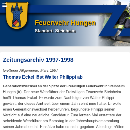
Feuerwehr Hungen
Standort: Steinheim
Zeitungsarchiv 1997-1998
E
Gießener Allgemeine, März 1997
r
Thomas Eckel löst Walter Philippi ab
s
Generationswechsel an der Spitze der Freiwilligen Feuerwehr in Steinheim
t
Hungen (tr). Der neue Wehrführer der Freiwilligen Feuerwehr Steinheim
e
heißt Thomas Eckel. Er wurde zum Nachfolger von Walter Philippi
l
gewählt, der dieses Amt seit über einem Jahrzehnt inne hatte. Er wolle
l
einen Generationswechsel herbeiführen, begründete Philippi seinen
t
Verzicht auf eine neuerliche Kandidatur. Zum letzten Mal erstattete der
a
scheidende Wehrführer am Samstag in der Jahreshauptversammlung
m
seinen Jahresbericht. Einsätze habe es nicht gegeben. Allerdings hätten