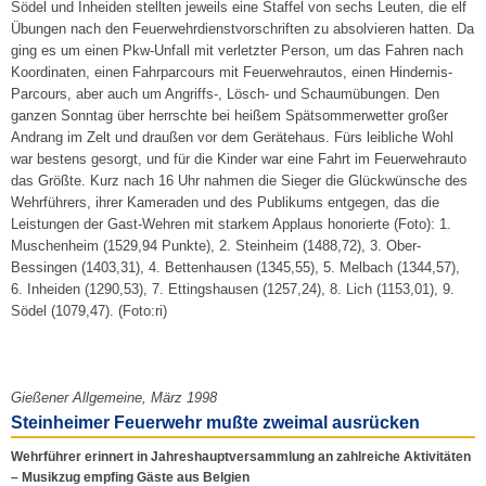
Södel und Inheiden stellten jeweils eine Staffel von sechs Leuten, die elf
Übungen nach den Feuerwehrdienstvorschriften zu absolvieren hatten. Da
ging es um einen Pkw-Unfall mit verletzter Person, um das Fahren nach
Koordinaten, einen Fahrparcours mit Feuerwehrautos, einen Hindernis-
Parcours, aber auch um Angriffs-, Lösch- und Schaumübungen. Den
ganzen Sonntag über herrschte bei heißem Spätsommerwetter großer
Andrang im Zelt und draußen vor dem Gerätehaus. Fürs leibliche Wohl
war bestens gesorgt, und für die Kinder war eine Fahrt im Feuerwehrauto
das Größte. Kurz nach 16 Uhr nahmen die Sieger die Glückwünsche des
Wehrführers, ihrer Kameraden und des Publikums entgegen, das die
Leistungen der Gast-Wehren mit starkem Applaus honorierte (Foto): 1.
Muschenheim (1529,94 Punkte), 2. Steinheim (1488,72), 3. Ober-
Bessingen (1403,31), 4. Bettenhausen (1345,55), 5. Melbach (1344,57),
6. Inheiden (1290,53), 7. Ettingshausen (1257,24), 8. Lich (1153,01), 9.
Södel (1079,47). (Foto:ri)
Gießener Allgemeine, März 1998
Steinheimer Feuerwehr mußte zweimal ausrücken
Wehrführer erinnert in Jahreshauptversammlung an zahlreiche Aktivitäten
– Musikzug empfing Gäste aus Belgien