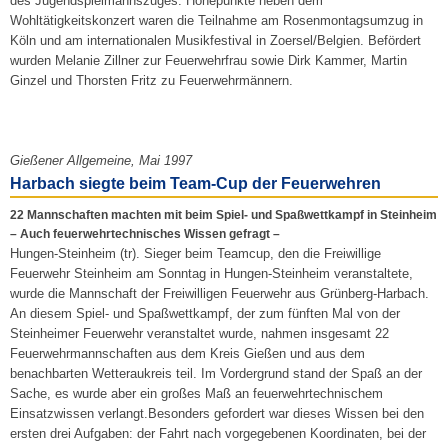
des Jugendspielmannszuges. Höhepunkte neben dem
Wohltätigkeitskonzert waren die Teilnahme am Rosenmontagsumzug in
Köln und am internationalen Musikfestival in Zoersel/Belgien. Befördert
wurden Melanie Zillner zur Feuerwehrfrau sowie Dirk Kammer, Martin
Ginzel und Thorsten Fritz zu Feuerwehrmännern.
Gießener Allgemeine, Mai 1997
Harbach siegte beim Team-Cup der Feuerwehren
22 Mannschaften machten mit beim Spiel- und Spaßwettkampf in Steinheim
– Auch feuerwehrtechnisches Wissen gefragt –
Hungen-Steinheim (tr). Sieger beim Teamcup, den die Freiwillige
Feuerwehr Steinheim am Sonntag in Hungen-Steinheim veranstaltete,
wurde die Mannschaft der Freiwilligen Feuerwehr aus Grünberg-Harbach.
An diesem Spiel- und Spaßwettkampf, der zum fünften Mal von der
Steinheimer Feuerwehr veranstaltet wurde, nahmen insgesamt 22
Feuerwehrmannschaften aus dem Kreis Gießen und aus dem
benachbarten Wetteraukreis teil. Im Vordergrund stand der Spaß an der
Sache, es wurde aber ein großes Maß an feuerwehrtechnischem
Einsatzwissen verlangt.Besonders gefordert war dieses Wissen bei den
ersten drei Aufgaben: der Fahrt nach vorgegebenen Koordinaten, bei der