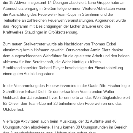
1
die 18 Aktiven insgesamt 14 Übungen absolviert. Eine Gruppe habe am
.
Atemschutzlehrgang in Gießen teilgenommen.Weitere Aktivitäten waren
die Ausrichtung des Feuerwehr-Team-Cups in Steinheim und die
J
Teilnahme an zahlreichen Feuerwehrveranstaltungen. Abgerundet wurde
a
das Programm mit Besichtigungen der Licher Brauerei und des
n
Kraftwerkes Staudinger in Großkrotzenburg.
u
a
Zum neuen Stellvertreter wurde als Nachfolger von Thomas Eckel
r
einstimmig Armin Hofmann gewählt. Ortsvorsteher Armin Dietz dankte
2
dem ausgeschiedenen Wehrführer für die geleistete Arbeit und den beiden
0
»Neuen« für ihre Bereitschaft, die Wehr künftig zu führen.
1
Stadtbrandinspektor Richard Pleyer bescheinigte der Einsatzabteilung
8
einen guten Ausbildungsstand.
In der Versammlung des Feuerwehrvereins in der Gaststätte Fischer legte
Schriftführer Erhard Diehl für den erkrankten Vorsitzenden Walter
Gebhardt den Jahresbericht vor. Er erinnerte an das Wohltätigkeitskonzert
für Oliver, den Team-Cup mit 23 teilnehmenden Feuerwehren und das
Oktoberfest.
Vielfältige Aktivitäten auch beim Musikzug, der 31 Auftritte und 46
Übungsstunden absolvierte. Hinzu kamen 38 Übungsstunden im Bereich