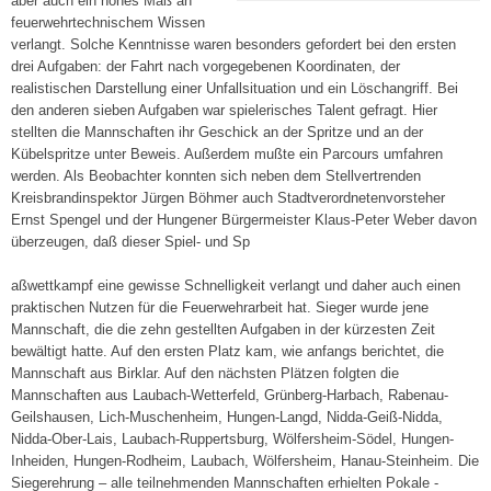
aber auch ein hohes Maß an
feuerwehrtechnischem Wissen
verlangt. Solche Kenntnisse waren besonders gefordert bei den ersten
drei Aufgaben: der Fahrt nach vorgegebenen Koordinaten, der
realistischen Darstellung einer Unfallsituation und ein Löschangriff. Bei
den anderen sieben Aufgaben war spielerisches Talent gefragt. Hier
stellten die Mannschaften ihr Geschick an der Spritze und an der
Kübelspritze unter Beweis. Außerdem mußte ein Parcours umfahren
werden. Als Beobachter konnten sich neben dem Stellvertrenden
Kreisbrandinspektor Jürgen Böhmer auch Stadtverordnetenvorsteher
Ernst Spengel und der Hungener Bürgermeister Klaus-Peter Weber davon
überzeugen, daß dieser Spiel- und Sp
aßwettkampf eine gewisse Schnelligkeit verlangt und daher auch einen
praktischen Nutzen für die Feuerwehrarbeit hat. Sieger wurde jene
Mannschaft, die die zehn gestellten Aufgaben in der kürzesten Zeit
bewältigt hatte. Auf den ersten Platz kam, wie anfangs berichtet, die
Mannschaft aus Birklar. Auf den nächsten Plätzen folgten die
Mannschaften aus Laubach-Wetterfeld, Grünberg-Harbach, Rabenau-
Geilshausen, Lich-Muschenheim, Hungen-Langd, Nidda-Geiß-Nidda,
Nidda-Ober-Lais, Laubach-Ruppertsburg, Wölfersheim-Södel, Hungen-
Inheiden, Hungen-Rodheim, Laubach, Wölfersheim, Hanau-Steinheim. Die
Siegerehrung – alle teilnehmenden Mannschaften erhielten Pokale -