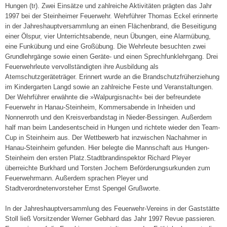
Hungen (tr). Zwei Einsätze und zahlreiche Aktivitäten prägten das Jahr
1997 bei der Steinheimer Feuerwehr. Wehrführer Thomas Eckel erinnerte
in der Jahreshauptversammlung an einen Flächenbrand, die Beseitigung
einer Ölspur, vier Unterrichtsabende, neun Übungen, eine Alarmübung,
eine Funkübung und eine Großübung. Die Wehrleute besuchten zwei
Grundlehrgänge sowie einen Geräte- und einen Sprechfunklehrgang. Drei
Feuerwehrleute vervollständigten ihre Ausbildung als
Atemschutzgeräteträger. Erinnert wurde an die Brandschutzfrüherziehung
im Kindergarten Langd sowie an zahlreiche Feste und Veranstaltungen.
Der Wehrführer erwähnte die »Walpurgisnacht« bei der befreundete
Feuerwehr in Hanau-Steinheim, Kommersabende in Inheiden und
Nonnenroth und den Kreisverbandstag in Nieder-Bessingen. Außerdem
half man beim Landesentscheid in Hungen und richtete wieder den Team-
Cup in Steinheim aus. Der Wettbewerb hat inzwischen Nachahmer in
Hanau-Steinheim gefunden. Hier belegte die Mannschaft aus Hungen-
Steinheim den ersten Platz.Stadtbrandinspektor Richard Pleyer
überreichte Burkhard und Torsten Jochem Beförderungsurkunden zum
Feuerwehrmann. Außerdem sprachen Pleyer und
Stadtverordnetenvorsteher Ernst Spengel Grußworte.
In der Jahreshauptversammlung des Feuerwehr-Vereins in der Gaststätte
Stoll ließ Vorsitzender Werner Gebhard das Jahr 1997 Revue passieren.