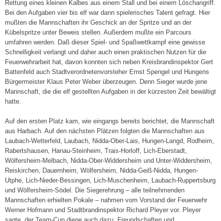
Rettung eines kleinen Kalbes aus einem Stall und bei einem Löschangriff.
Bei den Aufgaben vier bis elf war dann spielerisches Talent gefragt. Hier
mußten die Mannschaften ihr Geschick an der Spritze und an der
Kübelspritze unter Beweis stellen. Außerdem mußte ein Parcours
umfahren werden. Daß dieser Spiel- und Spaßwettkampf eine gewisse
Schnelligkeit verlangt und daher auch einen praktischen Nutzen für die
Feuerwehrarbeit hat, davon konnten sich neben Kreisbrandinspektor Gert
Battenfeld auch Stadtverordnetenvorsteher Ernst Spengel und Hungens
Bürgermeister Klaus Peter Weber überzeugen. Denn Sieger wurde jene
Mannschaft, die die elf gestellten Aufgaben in der kürzesten Zeit bewältigt
hatte.
Auf den ersten Platz kam, wie eingangs bereits berichtet, die Mannschaft
aus Harbach. Auf den nächsten Plätzen folgten die Mannschaften aus
Laubach-Wetterfeld, Laubach, Nidda-Ober-Lais, Hungen-Langd, Rodheim,
Rabertshausen, Hanau-Steinheim, Trais-Horloff, Lich-Eberstadt,
Wölfersheim-Melbach, Nidda-Ober-Widdersheim und Unter-Widdersheim,
Reiskirchen, Dauernheim, Wölfersheim, Nidda-Geiß-Nidda, Hungen-
Utphe, Lich-Nieder-Bessingen, Lich-Muschenheim, Laubach-Ruppertsburg
und Wölfersheim-Södel. Die Siegerehrung – alle teilnehmenden
Mannschaften erhielten Pokale – nahmen vom Vorstand der Feuerwehr
Werner Hofmann und Stadtbrandinspektor Richard Pleyer vor. Pleyer
sagte, der Team-Cup diene auch dazu, Freundschaften und