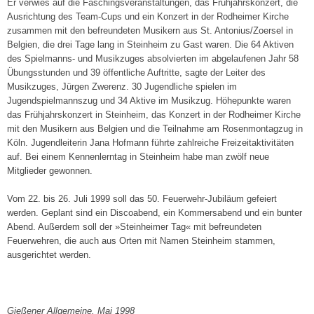
Er verwies auf die Faschingsveranstaltungen, das Frühjahrskonzert, die
Ausrichtung des Team-Cups und ein Konzert in der Rodheimer Kirche
zusammen mit den befreundeten Musikern aus St. Antonius/Zoersel in
Belgien, die drei Tage lang in Steinheim zu Gast waren. Die 64 Aktiven
des Spielmanns- und Musikzuges absolvierten im abgelaufenen Jahr 58
Übungsstunden und 39 öffentliche Auftritte, sagte der Leiter des
Musikzuges, Jürgen Zwerenz. 30 Jugendliche spielen im
Jugendspielmannszug und 34 Aktive im Musikzug. Höhepunkte waren
das Frühjahrskonzert in Steinheim, das Konzert in der Rodheimer Kirche
mit den Musikern aus Belgien und die Teilnahme am Rosenmontagzug in
Köln. Jugendleiterin Jana Hofmann führte zahlreiche Freizeitaktivitäten
auf. Bei einem Kennenlerntag in Steinheim habe man zwölf neue
Mitglieder gewonnen.
Vom 22. bis 26. Juli 1999 soll das 50. Feuerwehr-Jubiläum gefeiert
werden. Geplant sind ein Discoabend, ein Kommersabend und ein bunter
Abend. Außerdem soll der »Steinheimer Tag« mit befreundeten
Feuerwehren, die auch aus Orten mit Namen Steinheim stammen,
ausgerichtet werden.
Gießener Allgemeine, Mai 1998