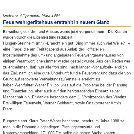
Gießener Allgemeine, März 1994
Feuerwehrgerätehaus erstrahlt in neuem Glanz
Einweihung des Um- und Anbaus wurde jetzt vorgenommen – Die Kosten
wurden durch die Eigenleistung reduziert
Hungen-Steinheim (mh) »Braucht ein gut‘ Ding immer auch viel Weile?« –
eine Frage, die am Freitagabend aus Anlaß der »offiziellen«
Inbetriebnahme des um- und angebauten Feuerwehrgerätehauses von
einigen Verantwortlichen immer wieder gestellt wurde. Aus den Reden wer
zu entnehmen, daß nun alle froh sind, nach langer »Vorlaufzeit« endlich
das Ziel, nämlich eine gute Unterkunft für die Feuerwehr und dazu die von
Grund auf renovierte Verwaltungs­außenstelle erreicht zu
haben.Wehrführer Walter Philippi wies auf die Probleme bei der Planung
und Finanzierung, aber auch auf den hervorragenden Einsatz seiner
Mannschaft hin. Er dankte besonders dem 1. Vorsitzenden des Vereins
Freiwilligen Feuerwehr, Werner Gebhardt, sowie Ortsvorsteher Armin
Dietz.
Bürgermeister Klaus Peter Weber berichtete, bereits im Jahre 1988 sei
man in die Planung eingestiegen. Planungsentwürfe und
Kostenvoranschläge -171 000 DM sollte die ganze Sache kosten –