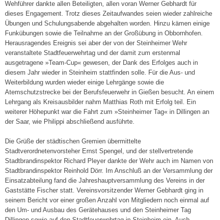
1
Wehführer dankte allen Beteiligten, allen voran Werner Gebhardt für
.
dieses Engagement. Trotz dieses Zeitaufwandes seien wieder zahlreiche
Übungen und Schulungsabende abgehalten worden. Hinzu kämen einige
J
Funkübungen sowie die Teilnahme an der Großübung in Obbornhofen.
a
Herausragendes Ereignis sei aber der von der Steinheimer Wehr
n
veranstaltete Stadtfeuerwehrtag und der damit zum erstenmal
u
ausgetragene »Team-Cup« gewesen, der Dank des Erfolges auch in
a
diesem Jahr wieder in Steinheim stattfinden solle. Für die Aus- und
r
Weiterbildung wurden wieder einige Lehrgänge sowie die
2
Atemschutzstrecke bei der Berufsfeuerwehr in Gießen besucht. An einem
0
Lehrgang als Kreisausbilder nahm Matthias Roth mit Erfolg teil. Ein
1
weiterer Höhepunkt war die Fahrt zum »Steinheimer Tag« in Dillingen an
8
der Saar, wie Philippi abschließend ausführte.
Die Grüße der städtischen Gremien übermittelte
Stadtverordnetenvorsteher Ernst Spengel, und der stellvertretende
Stadtbrandinspektor Richard Pleyer dankte der Wehr auch im Namen von
Stadtbrandinspektor Reinhold Dörr. Im Anschluß an der Versammlung der
Einsatzabteilung fand die Jahreshauptversammlung des Vereins in der
Gaststätte Fischer statt. Vereinsvorsitzender Werner Gebhardt ging in
seinem Bericht vor einer großen Anzahl von Mitgliedern noch einmal auf
den Um- und Ausbau des Gerätehauses und den Steinheimer Tag
Dillingen sowie auf den Stadtfeuerwehrtag in Steinheim ein. Auch