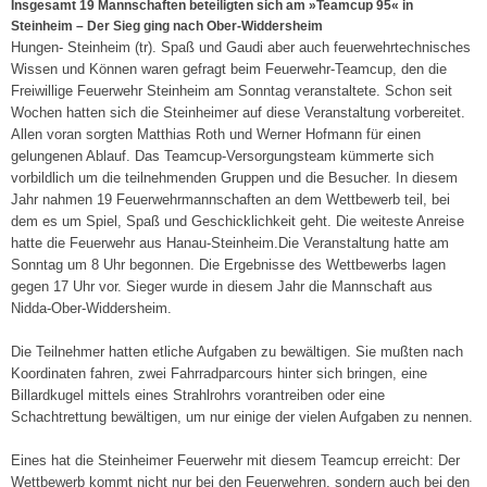
Insgesamt 19 Mannschaften beteiligten sich am »Teamcup 95« in
Steinheim – Der Sieg ging nach Ober-Widdersheim
Hungen- Steinheim (tr). Spaß und Gaudi aber auch feuerwehrtechnisches
Wissen und Können waren gefragt beim Feuerwehr-Teamcup, den die
Freiwillige Feuerwehr Steinheim am Sonntag veranstaltete. Schon seit
Wochen hatten sich die Steinheimer auf diese Veranstaltung vorbereitet.
Allen voran sorgten Matthias Roth und Werner Hofmann für einen
gelungenen Ablauf. Das Teamcup-Versorgungsteam kümmerte sich
vorbildlich um die teilnehmenden Gruppen und die Besucher. In diesem
Jahr nahmen 19 Feuerwehrmannschaften an dem Wettbewerb teil, bei
dem es um Spiel, Spaß und Geschicklichkeit geht. Die weiteste Anreise
hatte die Feuerwehr aus Hanau-Steinheim.Die Veranstaltung hatte am
Sonntag um 8 Uhr begonnen. Die Ergebnisse des Wettbewerbs lagen
gegen 17 Uhr vor. Sieger wurde in diesem Jahr die Mannschaft aus
Nidda-Ober-Widdersheim.
Die Teilnehmer hatten etliche Aufgaben zu bewältigen. Sie mußten nach
Koordinaten fahren, zwei Fahrradparcours hinter sich bringen, eine
Billardkugel mittels eines Strahlrohrs vorantreiben oder eine
Schachtrettung bewältigen, um nur einige der vielen Aufgaben zu nennen.
Eines hat die Steinheimer Feuerwehr mit diesem Teamcup erreicht: Der
Wettbewerb kommt nicht nur bei den Feuerwehren, sondern auch bei den