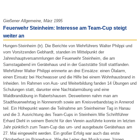
Gießener Allgemeine, März 1995
Feuerwehr Steinheim: Interesse am Team-Cup steigt
weiter an
Hungen-Steinheim (tr). Die Berichte von Wehrführers Walter Philppi und
vom Vorsitzenden Gebhardt, standen im Mittelpunkt der
Jahreshauptversammlungen der Feuerwehr Steinheim, die am
Samstagabend im Gerätehaus und in der Gaststätte Stoll stattfanden.
Wehrführer Walter Philippi erinnerte an drei Einsätze: einen Ölalarm,
einen Einsatz bei Hochwasser und die Hilfe bei einem Wohnhausbrand in
Inheiden. Im Rahmen von Aus- und Weiterbildung fanden 14 Übungen und
Schulungen statt, darunter eine Nachtalarmübung und eine
Waldbrandübung in Rabertshausen. Desweiteren nahm man am
Stadtfeuerwehrtag in Nonnenroth sowie am Kreisverbandstag in Annerod
teil. Ein Höhepunkt waren die Teilnahme am Steinheimer Tag in Hanau
und die 3. Ausrichtung des Team-Cups in Steinheim.Wie Schriftführer
Erhard Diehl in seinem Bericht für den Verein ausführte konnte im letzten
Jahr pünktlich zum Team-Cup das um- und ausgebaute Gerätehaus am
27. Mai eingeweiht werden. Ein großer Erfolg war auch das erste
Oktoberfest im Bürgerhaus. Wie der Leiter des Musikzuges Jürgen