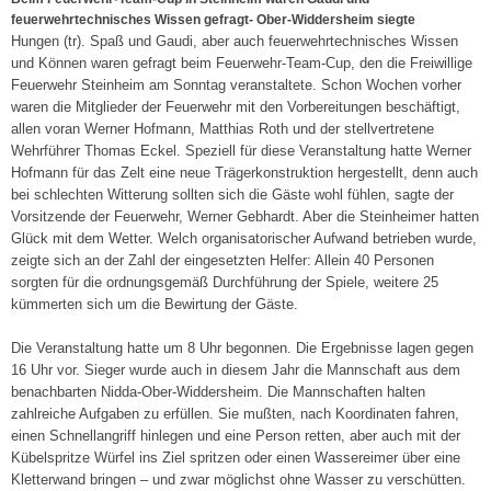
feuerwehrtechnisches Wissen gefragt- Ober-Widdersheim siegte
Hungen (tr). Spaß und Gaudi, aber auch feuerwehrtechnisches Wissen
und Können waren gefragt beim Feuerwehr-Team-Cup, den die Freiwillige
Feuerwehr Steinheim am Sonntag veranstaltete. Schon Wochen vorher
waren die Mitglieder der Feuerwehr mit den Vorbereitungen beschäftigt,
allen voran Werner Hofmann, Matthias Roth und der stellvertretene
Wehrführer Thomas Eckel. Speziell für diese Veranstaltung hatte Werner
Hofmann für das Zelt eine neue Trägerkonstruktion hergestellt, denn auch
bei schlechten Witterung sollten sich die Gäste wohl fühlen, sagte der
Vorsitzende der Feuerwehr, Werner Gebhardt. Aber die Steinheimer hatten
Glück mit dem Wetter. Welch organisatorischer Aufwand betrieben wurde,
zeigte sich an der Zahl der eingesetzten Helfer: Allein 40 Personen
sorgten für die ordnungsgemäß Durchführung der Spiele, weitere 25
kümmerten sich um die Bewirtung der Gäste.
Die Veranstaltung hatte um 8 Uhr begonnen. Die Ergebnisse lagen gegen
16 Uhr vor. Sieger wurde auch in diesem Jahr die Mannschaft aus dem
benachbarten Nidda-Ober-Widdersheim. Die Mannschaften halten
zahlreiche Aufgaben zu erfüllen. Sie mußten, nach Koordinaten fahren,
einen Schnellangriff hinlegen und eine Person retten, aber auch mit der
Kübelspritze Würfel ins Ziel spritzen oder einen Wassereimer über eine
Kletterwand bringen – und zwar möglichst ohne Wasser zu verschütten.