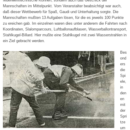
feuerwehrtechnische Können, sondern auch das Geschick der
Mannschaften im Mittelpunkt. Vom Veranstalter beabsichtigt war auch,
daß dieser Wettbewerb für Spaß, Gaudi und Unterhaltung sorgte. Die
Mannschaften mußten 13 Aufgaben lösen, für die es jeweils 100 Punkte
zu ereichen gab. Im einzelnen waren dies unter anderem die Fahrten nach
Koordinaten, Slalomparcours, Luftballonaufblasen, Wasserballontransport,
Stahlkugel-Billard. Hier mußte eine Stahlkugel mit zwei Wasserstrahlen in
ein Ziel gebracht werden.
Bes
ond
ers
die
Spi
ele,
in
den
en
mit
der
Spri
tze
um