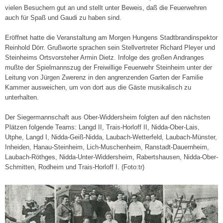
vielen Besuchern gut an und stellt unter Beweis, daß die Feuerwehren
auch für Spaß und Gaudi zu haben sind.
Eröffnet hatte die Veranstaltung am Morgen Hungens Stadtbrandinspektor
Reinhold Dörr. Grußworte sprachen sein Stellvertreter Richard Pleyer und
Steinheims Ortsvorsteher Armin Dietz. Infolge des großen Andranges
mußte der Spielmannszug der Freiwillige Feuerwehr Steinheim unter der
Leitung von Jürgen Zwerenz in den angrenzenden Garten der Familie
Kammer ausweichen, um von dort aus die Gäste musikalisch zu
unterhalten.
Der Siegermannschaft aus Ober-Widdersheim folgten auf den nächsten
Plätzen folgende Teams: Langd II, Trais-Horloff II, Nidda-Ober-Lais,
Utphe, Langd I, Nidda-Geiß-Nidda, Laubach-Wetterfeld, Laubach-Münster,
Inheiden, Hanau-Steinheim, Lich-Muschenheim, Ranstadt-Dauernheim,
Laubach-Röthges, Nidda-Unter-Widdersheim, Rabertshausen, Nidda-Ober-
Schmitten, Rodheim und Trais-Horloff I. (Foto:tr)