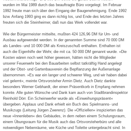
wurden im Mai 1989 durch das beauftragte Büro vorgelegt. Im Februar
1992 freute man sich über den Eingang der Baugenehmigung. Ende 1992
bzw. Anfang 1993 ging es dann richtig los, und Ende des letzten Jahres
freuten sich die Steinheimer, daß nun das Werk vollendet war.
Wie der Bürgermeister mitteilte, mußten 424 126,96 DM für Um- und
Ausbau aufgewendet werden. In der genannten Summe sind 70 000 DM
als Landes- und 10 000 DM als Kreiszuschuß enthalten. Enthalten ist
auch die Eigenhilfe der Wehr, die mit ca. 50 000 DM genannt wurde. »Die
Kosten wären noch weit höher gewesen, hätten nicht die Mitglieder
unserer Feuerwehr bei den Bauarbeiten selbst tatkräftig Hand angelegt
und der Obst- und Gartenbauverein die Bepflanzung der Außenanlage
übernommen. »Es war ein langer und schwerer Weg, und wir haben dabei
viel gelernt«, meinte Ortsvorsteher Armin Dietz. Auch Dietz dankte
besonders Werner Gebhardt, der einen Präsentkorb in Empfang nehmen
konnte. Alle guten Wünsche und Dank kam auch von Stadtbrandinspektor
Reinhold Dörr. Ein Scheinwerfer wurde als »Einweihungspräsent«
übergeben. Applaus und Dank erhielt ein Buch des Spielmanns- und
Musikzugs (Leitung Jürgen Zwerenz). Die »Offiziellen« inspizierten das
neue »Innenleben« des Gebäudes, in dem neben einem Schulungsraum,
einem Übungsraum für die Musik auch das Ortsvorsteherbüro und alle
notwendigen Nebenräume, wie Küche und Toilette untergebracht sind. In