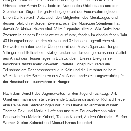
Ortsvorsteher Armin Dietz lobte im Namen des Ortsbeirates und der
Steinheimer Bürger das große Engagement der Feuerwehrmitglieder.
Einen Dank sprach Dietz auch den Mitgliedern des Musikzuges und
dessen Stabführer Jürgen Zwerenz aus. Der Musikzug Steinheim hat
derzeit 84 Aktive, davon sind 28 im Jugendmusikzug. Wie Stabführer
Zwerenz in seinem Bericht weiter ausführte, fanden im abgelaufenen Jahr
43 Übungsabende bei den Aktiven und 37 bei den Jugendlichen statt.
Desweiteren haben sechs Übungen mit den Musikzügen aus Hungen,
Villingen und Bellersheim stattgefunden, um für den gemeinsamen Auftritt
aus Anlaß des Hessentages in Lich zu üben. Dieses Ereignis sei
besonders faszinierend gewesen. Weitere Höhepunkt waren die
Teilnahme am Rosenmontagszug in Köln und die Umrahmung beim
»Stelldichein der Spielleute« aus Anlaß der Landesleistungswettkämpfe
der Hessischen Feuerwehren in Hungen.
Nach dem Bericht des Jugendwartes für den Jugendmusikzug, Dirk
Oberheim, nahm der stellvertretende Stadtbrandinspektor Richard Pleyer
eine Reihe von Beförderungen vor. Zum Oberfeuerwehrmann wurden
Thomas Eckl und Markus Hofmann und zum Feuerwehrmann oder
Feuerwehrfrau Melanie Kühnel, Tatjana Konrad, Andrea Oberheim, Stefan
Wörner, Stefan Schmidt und Manuel Knaus befördert.