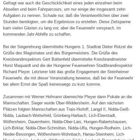
Gefragt war auch die Geschicklichkeit eines jeden einzelnen beim
Abseilen und beim Fahrparcours, um nur einige der insgesamt zehn
Aufgaben zu nennen. Schade nur, daß die Verantwortlichen über zwei
Stunden benötigten, um die Ergebnisse zu erstellen. Diese Zeitspanne
kam vielen Gästen zu lang vor, aber die Feuerwehr versprach, im
kommenden Jahr Abhilfe zu schaffen.
Bei der Siegerehrung übermittelte Hungens 1. Stadtrat Dieter Rützel die
Grüße des Magistrates und des Bürgermeisters. Die Grüße des
Kreisbrandinspektors Gert Battenfeld übermittelte Kreisbrandmeister
Horst Maquardt und die der Hungener Feuerwehren Stadtbrandinspektor
Richard Pleyer. Letzterer lobt das große Engagement der Steinheimer
Feuerwehr, die mit dieser Veranstaltung beweise, daß bei der Feuerwehr
bei allem Ernst der Spaß keineswegs zu kurz komme.
Zusammen mit Werner Hofmann überreichte Pleyer dann Pokale an die
Mannschaften. Sieger wurde Ober-Widdersheim. Auf den nächsten
Plätzen folgten Mannschaften aus Trais-Horloff, Langd II, Nidda-Geiß-
Nidda, Laubach-Wetterfeld, Grünberg-Harbach, Lich-Eberstadt,
Wölfersheim, Dauernheim, Nidda-Ober-Lais, Hungen-Rabertshausen,
Lich-Birklar, Nidda-Ober-Schmitten, Nidda-Ulfa, Hungen-Rodheim, Lich-
Nieder-Bessingen, Wölfersheim-Wohnbach, Hanau-Steinheim, Lich-