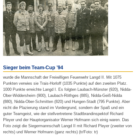
Sieger beim Team-Cup ’94
wurde die Mannschaft der Freiwilligen Feuerwehr Langd II. Mit 1075
Punkten verwies sie Trais-Horloff (1035 Punkte) auf den zweiten Platz.
1000 Punkte erreichte Langd I. Es folgten Laubach-Münster (920), Nidda-
Ober-Widdersheim (900), Laubach-Röthges (885), Nidda-Geiß-Nidda
(880), Nidda-Ober-Schmitten (820) und Hungen-Stadt (795 Punkte). Aber
nicht die Plazierung stand im Vordergrund, sondern der Spaß und ein
guter Teamgeist, wie der stellvertretene Stadtbrandinspektof Richard
Pleyer und der Hauptorganisator Werner Hofmann sich einig waren. Das
Foto zeigt die Siegermannschaft Langd II mit Richard Pleyer (zweiter von
rechts) und Werner Hofmann (ganz rechts) (tr/Foto: tr)