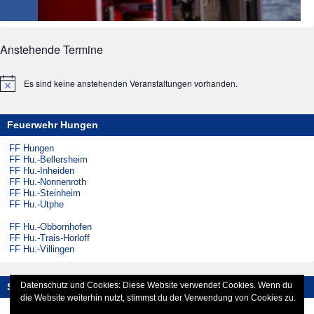
Anstehende Termine
Es sind keine anstehenden Veranstaltungen vorhanden.
Hinweis
Feuerwehr Hungen
FF Hungen
FF Hu.-Bellersheim
FF Hu.-Inheiden
FF Hu.-Nonnenroth
FF Hu.-Steinheim
FF Hu.-Utphe
FF Hu.-Obbornhofen
FF Hu.-Trais-Horloff
FF Hu.-Villingen
Datenschutz und Cookies: Diese Website verwendet Cookies. Wenn du
Social-Media
die Website weiterhin nutzt, stimmst du der Verwendung von Cookies zu.
Instagram