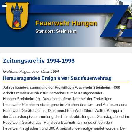
Feuerwehr Hungen
Standort: Steinheim
Zeitungsarchiv 1994-1996
E
Gießener Allgemeine, März 1994
r
Herausragendes Ereignis war Stadtfeuerwehrtag
s
Jahreshauptversammlung der Freiwilligen Feuerwehr Steinheim – 800
t
Arbeitsstunden wurden für Gerätehausumbau aufgewendet
e
Hungen-Steinheim (tr). Das abgelaufene Jahr bei der Freiwilligen
l
Feuerwehr Steinheim stand ganz im Zeichen des Um- und Ausbaues des
l
Feuerwehr-Gerätehauses. Dies berichtete Wehrführer Walter Philippi in
t
der Jahreshauptversammlung der Einsatzabteilung am Samstag abend im
a
Feuerwehr-Gerätehaus. Für diese Baumaßnahme seien von den
m
Feuerwehrmitgliedern rund 800 Arbeitsstunden aufgewendet worden. Der