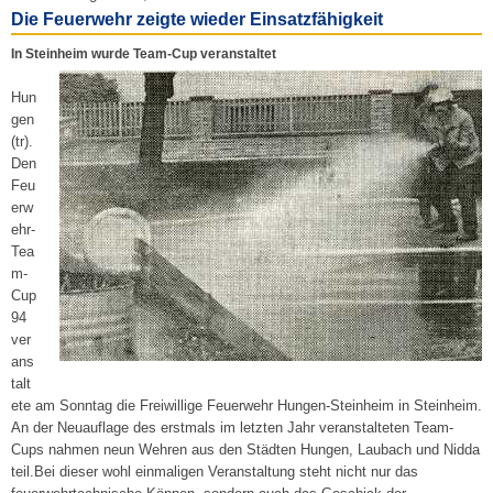
Die Feuerwehr zeigte wieder Einsatzfähigkeit
In Steinheim wurde Team-Cup veranstaltet
Hun
gen
(tr).
Den
Feu
erw
ehr-
Tea
m-
Cup
94
ver
ans
talt
ete am Sonntag die Freiwillige Feuerwehr Hungen-Steinheim in Steinheim.
An der Neuauflage des erstmals im letzten Jahr veranstalteten Team-
Cups nahmen neun Wehren aus den Städten Hungen, Laubach und Nidda
teil.Bei dieser wohl einmaligen Veranstaltung steht nicht nur das