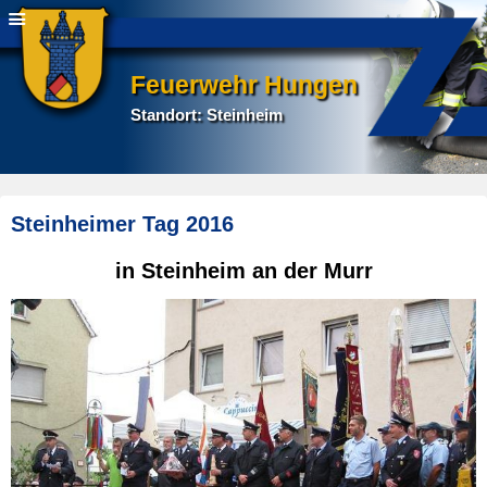
Feuerwehr Hungen
Standort: Steinheim
Steinheimer Tag 2016
E
in Steinheim an der Murr
r
s
t
e
l
l
t
a
m