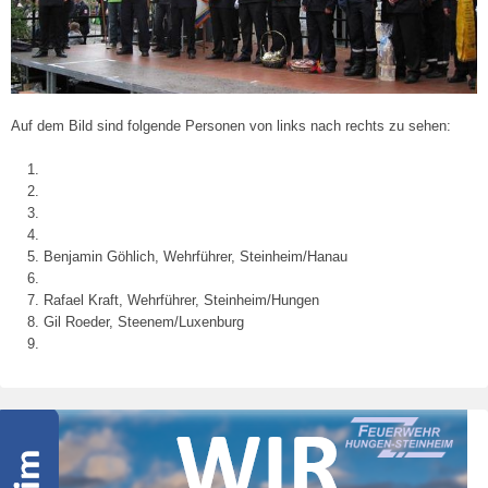
2
4
.
M
a
i
Auf dem Bild sind folgende Personen von links nach rechts zu sehen:
2
0
1
8
Benjamin Göhlich, Wehrführer, Steinheim/Hanau
Rafael Kraft, Wehrführer, Steinheim/Hungen
Gil Roeder, Steenem/Luxenburg