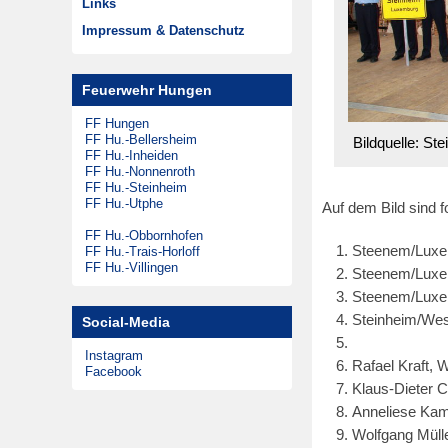
Links
m
Musikzug
Zeitungsarchiv
Impressum & Datenschutz
2
Theatergruppen
3
Steinheimer Tag
Feuerwehr Hungen
.
Förderkreis
M
FF Hungen
FF Hu.-Bellersheim
Bildquelle: S
a
FF Hu.-Inheiden
i
FF Hu.-Nonnenroth
FF Hu.-Steinheim
2
FF Hu.-Utphe
Auf dem Bild sind 
0
FF Hu.-Obbornhofen
1
Steenem/Lux
FF Hu.-Trais-Horloff
FF Hu.-Villingen
8
Steenem/Lux
Steenem/Lux
Steinheim/Wes
Social-Media
Instagram
Rafael Kraft, 
Facebook
Klaus-Dieter C
Anneliese Ka
Wolfgang Mülle