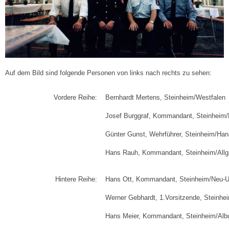
2
4
.
M
a
i
2
Auf dem Bild sind folgende Personen von links nach rechts zu sehen:
0
1
Vordere Reihe:
Bernhardt Mertens, Steinheim/Westfalen
8
Josef Burggraf, Kommandant, Steinheim/D
Günter Gunst, Wehrführer, Steinheim/Ha
Hans Rauh, Kommandant, Steinheim/Allg
Hintere Reihe:
Hans Ott, Kommandant, Steinheim/Neu-
Werner Gebhardt, 1.Vorsitzende, Steinh
Hans Meier, Kommandant, Steinheim/Alb