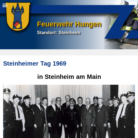
Feuerwehr Hungen
Standort: Steinheim
Steinheimer Tag 1969
E
in Steinheim am Main
r
s
t
e
l
l
t
a
m