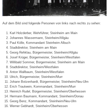
2
4
.
M
a
Auf dem Bild sind folgende Personen von links nach rechts zu sehen:
i
Karl Holzderber, Wehrführer, Steinheim am Main
2
Johannes Wassermann, Steinheim/Allgäu
0
Paul Kölle, Kommandant Steinheim Albuch
1
Stadtdirektor, Steinheim am Main
8
Georg Rehklau, Bürgermeister, Steinheim/Allgäu
Josef Krüger, Bürgermeister, Steinheim/Westfalen
Willibald Sommer, Bürgermeister, Steinheim am Main
Stadtdirektor, Steinheim/Westfalen
Anton Wallbaum, Steinheim/Westfalen
Ulrich, Bürgermeister, Steinheim/Murr
Johann Botzenhardt, Bürgermeister, Steinheim/Neu-Ulm
Erich Trautwein, Kommandant, Steinheim/Murr
Heinrich Rudel, Bürgermeister, Steinheim/Oberhessen
Hermann Baumann, Kommandant, Steinheim/Donau
Georg Benz, Kommandant, Steinheim/Neu-Ulm
Werner Gebhardt, Steinheim/Oberhessen