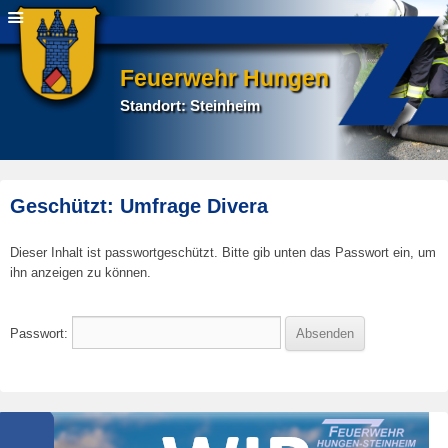
Feuerwehr Hungen
Standort: Steinheim
Geschützt: Umfrage Divera
E
Dieser Inhalt ist passwortgeschützt. Bitte gib unten das Passwort ein, um
r
ihn anzeigen zu können.
s
t
e
Passwort:
l
l
t
a
m