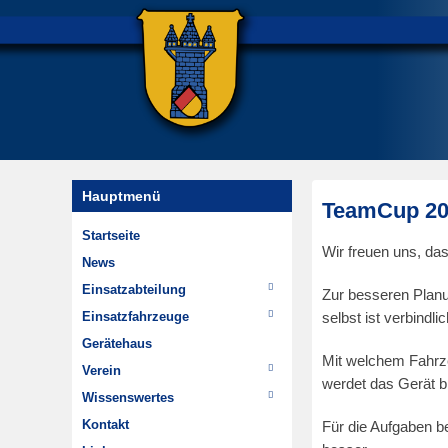
Hauptmenü
TeamCup 20
Startseite
E
Wir freuen uns, da
News
r
Einsatzabteilung
s
Zur besseren Planu
Einsätze
Einsatzfahrzeuge
t
selbst ist verbindl
Wehrführung
TSF-W
e
Gerätehaus
Mit welchem Fahrze
Im Wandel der Zeit
MTW
l
Verein
werdet das Gerät b
Highlights
l
Chronik
Wissenswertes
Dienstplan
t
Jugendfeuerwehr
Hydrantenpläne erstellen
Kontakt
Für die Aufgaben be
a
Minifeuerwehr
Über Steinheim