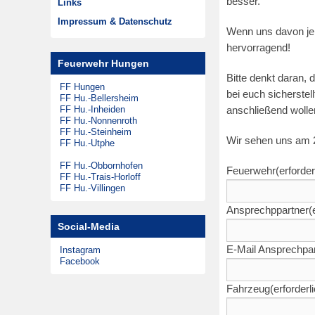
besser.
Links
m
Musikzug
Zeitungsarchiv
Impressum & Datenschutz
2
Wenn uns davon jem
Theatergruppen
hervorragend!
9
Steinheimer Tag
Feuerwehr Hungen
.
Förderkreis
Bitte denkt daran,
F
FF Hungen
bei euch sicherstel
FF Hu.-Bellersheim
e
FF Hu.-Inheiden
anschließend wolle
b
FF Hu.-Nonnenroth
FF Hu.-Steinheim
r
Wir sehen uns am 
FF Hu.-Utphe
u
FF Hu.-Obbornhofen
Feuerwehr
(erforder
a
FF Hu.-Trais-Horloff
FF Hu.-Villingen
r
2
Ansprechppartner
(
0
Social-Media
2
E-Mail Ansprechpar
Instagram
4
Facebook
Fahrzeug
(erforderl