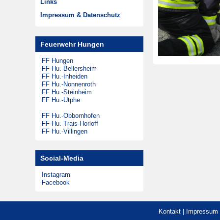
Links
Musikzug
Zeitungsarchiv
Impressum & Datenschutz
Theatergruppen
Steinheimer Tag
Feuerwehr Hungen
Förderkreis
FF Hungen
FF Hu.-Bellersheim
FF Hu.-Inheiden
FF Hu.-Nonnenroth
FF Hu.-Steinheim
FF Hu.-Utphe
FF Hu.-Obbornhofen
FF Hu.-Trais-Horloff
FF Hu.-Villingen
Social-Media
Instagram
Facebook
Kontakt
|
Impressum 