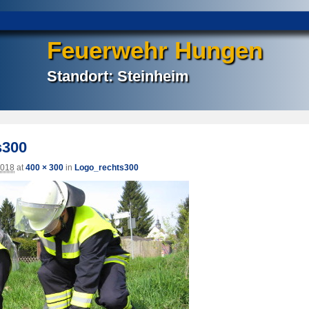
Feuerwehr Hungen
Standort: Steinheim
s300
2018
at
400 × 300
in
Logo_rechts300