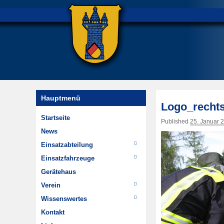
Hauptmenü
Logo_recht
Startseite
Published
25. Januar 
News
Einsatzabteilung
Einsätze
Einsatzfahrzeuge
Wehrführung
TSF-W
Gerätehaus
Im Wandel der Zeit
MTW
Verein
Highlights
Chronik
Wissenswertes
Dienstplan
Jugendfeuerwehr
Hydrantenpläne erstellen
Kontakt
Minifeuerwehr
Über Steinheim