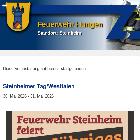
Feuerwehr Hungen
Standort: Steinheim
E
Diese Veranstaltung hat bereits stattgefunden.
r
s
Steinheimer Tag/Westfalen
t
e
30. Mai 2026
-
31. Mai 2026
l
l
t
a
m
9