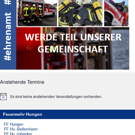
Anstehende Termine
Es sind keine anstehenden Veranstaltungen vorhanden.
Hinweis
Feuerwehr Hungen
FF Hungen
FF Hu.-Bellersheim
FF Hu.-Inheiden