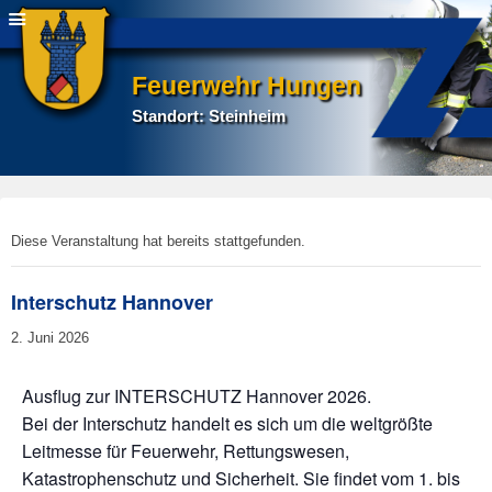
Feuerwehr Hungen
Standort: Steinheim
E
Diese Veranstaltung hat bereits stattgefunden.
r
s
Interschutz Hannover
t
e
2. Juni 2026
l
l
Ausflug zur INTERSCHUTZ Hannover 2026.
t
Bei der Interschutz handelt es sich um die weltgrößte
a
Leitmesse für Feuerwehr, Rettungswesen,
m
7
Katastrophenschutz und Sicherheit. Sie findet vom 1. bis