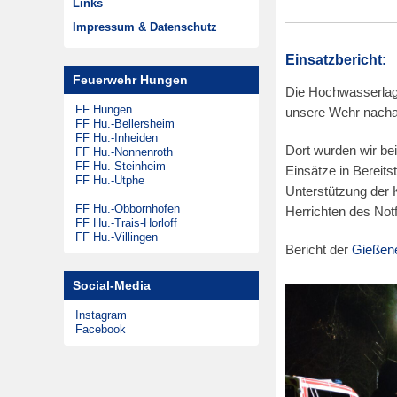
Links
Musikzug
Zeitungsarchiv
Impressum & Datenschutz
Theatergruppen
Einsatzbericht:
Steinheimer Tag
Feuerwehr Hungen
Förderkreis
Die Hochwasserlag
FF Hungen
unsere Wehr nachal
FF Hu.-Bellersheim
FF Hu.-Inheiden
Dort wurden wir be
FF Hu.-Nonnenroth
FF Hu.-Steinheim
Einsätze in Bereits
FF Hu.-Utphe
Unterstützung der
FF Hu.-Obbornhofen
Herrichten des Notf
FF Hu.-Trais-Horloff
FF Hu.-Villingen
Bericht der
Gießene
Social-Media
Instagram
Facebook