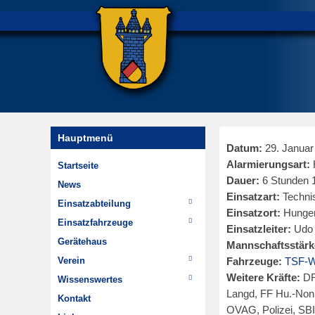
Hauptmenü
Datum:
29. Januar
Alarmierungsart:
H
Startseite
Dauer:
6 Stunden 
News
Einsatzart:
Technis
Einsatzabteilung
Einsatzort:
Hungen
Einsätze
Einsatzfahrzeuge
Einsatzleiter:
Udo 
Wehrführung
TSF-W
Gerätehaus
Mannschaftsstärk
Im Wandel der Zeit
MTW
Verein
Fahrzeuge:
TSF-W
Highlights
Chronik
Weitere Kräfte:
DR
Wissenswertes
Dienstplan
Langd, FF Hu.-Nonn
Jugendfeuerwehr
Hydrantenpläne erstellen
Kontakt
OVAG, Polizei, SBI
Minifeuerwehr
Über Steinheim