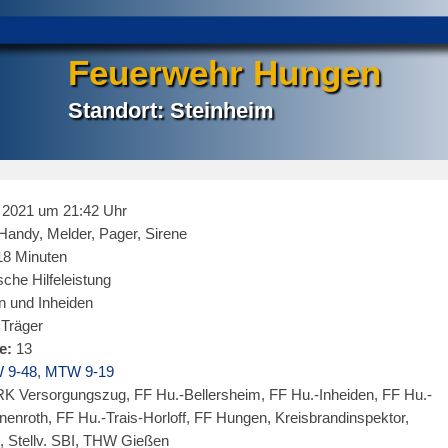
Feuerwehr Hungen
Standort: Steinheim
 2021 um 21:42 Uhr
andy, Melder, Pager, Sirene
18 Minuten
che Hilfeleistung
 und Inheiden
Träger
e:
13
 9-48
,
MTW 9-19
K Versorgungszug, FF Hu.-Bellersheim, FF Hu.-Inheiden, FF Hu.-
enroth, FF Hu.-Trais-Horloff, FF Hungen, Kreisbrandinspektor,
, Stellv. SBI, THW Gießen