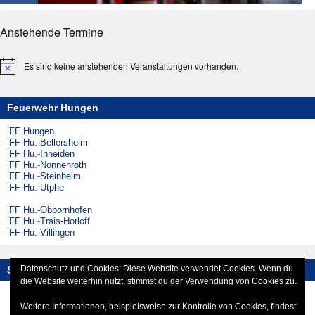
Anstehende Termine
Es sind keine anstehenden Veranstaltungen vorhanden.
Hinweis
Feuerwehr Hungen
FF Hungen
FF Hu.-Bellersheim
FF Hu.-Inheiden
FF Hu.-Nonnenroth
FF Hu.-Steinheim
FF Hu.-Utphe
FF Hu.-Obbornhofen
FF Hu.-Trais-Horloff
FF Hu.-Villingen
Datenschutz und Cookies: Diese Website verwendet Cookies. Wenn du
Social-Media
die Website weiterhin nutzt, stimmst du der Verwendung von Cookies zu.
Instagram
Facebook
Weitere Informationen, beispielsweise zur Kontrolle von Cookies, findest