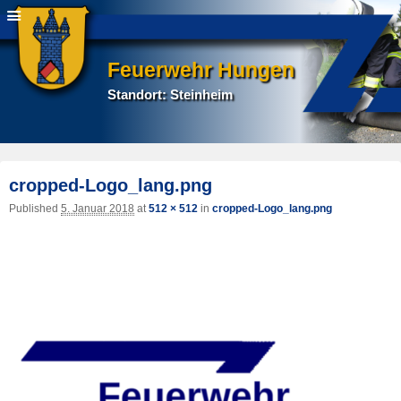
Feuerwehr Hungen
Standort: Steinheim
I
cropped-Logo_lang.png
na
Published
5. Januar 2018
at
512 × 512
in
cropped-Logo_lang.png