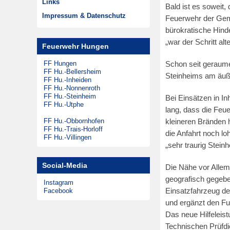
Links
Bald ist es soweit,
Musikzug
Zeitungsarchiv
Impressum & Datenschutz
Feuerwehr der Geme
Theatergruppen
bürokratische Hin
Steinheimer Tag
„war der Schritt al
Feuerwehr Hungen
Förderkreis
FF Hungen
Schon seit geraumer
FF Hu.-Bellersheim
Steinheims am äuß
FF Hu.-Inheiden
FF Hu.-Nonnenroth
FF Hu.-Steinheim
Bei Einsätzen in In
FF Hu.-Utphe
lang, dass die Feu
FF Hu.-Obbornhofen
kleineren Bränden 
FF Hu.-Trais-Horloff
die Anfahrt noch lo
FF Hu.-Villingen
„sehr traurig Steinh
Social-Media
Die Nähe vor Allem
geografisch gegebe
Instagram
Facebook
Einsatzfahrzeug de
und ergänzt den Fu
Das neue Hilfeleis
Technischen Prüfd