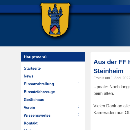
Hauptmenü
Aus der FF 
Startseite
Steinheim
News
Erstellt am
1. April 202
Einsatzabteilung
Update: Nach lange
Einsätze
Einsatzfahrzeuge
beim alten.
Wehrführung
TSF-W
Gerätehaus
Vielen Dank an alle
Im Wandel der Zeit
MTW
Verein
Kameraden aus Obe
Highlights
Chronik
Wissenswertes
Dienstplan
Jugendfeuerwehr
Hydrantenpläne erstellen
Kontakt
Minifeuerwehr
Über Steinheim