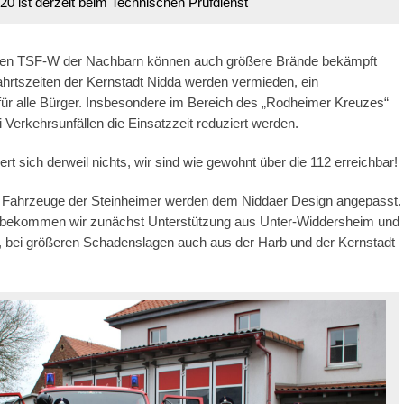
0 ist derzeit beim Technischen Prüfdienst
 den TSF-W der Nachbarn können auch größere Brände bekämpft
hrtszeiten der Kernstadt Nidda werden vermieden, ein
für alle Bürger. Insbesondere im Bereich des „Rodheimer Kreuzes“
i Verkehrsunfällen die Einsatzzeit reduziert werden.
rt sich derweil nichts, wir sind wie gewohnt über die 112 erreichbar!
n Fahrzeuge der Steinheimer werden dem Niddaer Design angepasst.
 bekommen wir zunächst Unterstützung aus Unter-Widdersheim und
 bei größeren Schadenslagen auch aus der Harb und der Kernstadt