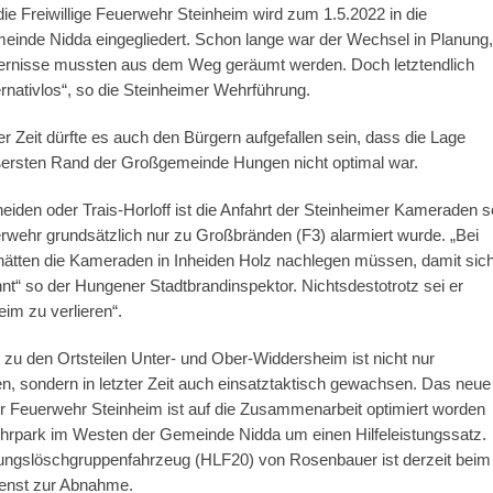
 die Freiwillige Feuerwehr Steinheim wird zum 1.5.2022 in die
inde Nidda eingegliedert. Schon lange war der Wechsel in Planung,
dernisse mussten aus dem Weg geräumt werden. Doch letztendlich
ternativlos“, so die Steinheimer Wehrführung.
 Zeit dürfte es auch den Bürgern aufgefallen sein, dass die Lage
ersten Rand der Großgemeinde Hungen nicht optimal war.
heiden oder Trais-Horloff ist die Anfahrt der Steinheimer Kameraden s
erwehr grundsätzlich nur zu Großbränden (F3) alarmiert wurde. „Bei
hätten die Kameraden in Inheiden Holz nachlegen müssen, damit sic
hnt“ so der Hungener Stadtbrandinspektor. Nichtsdestotrotz sei er
eim zu verlieren“.
 zu den Ortsteilen Unter- und Ober-Widdersheim ist nicht nur
n, sondern in letzter Zeit auch einsatztaktisch gewachsen. Das neue
r Feuerwehr Steinheim ist auf die Zusammenarbeit optimiert worden
hrpark im Westen der Gemeinde Nidda um einen Hilfeleistungssatz.
tungslöschgruppenfahrzeug (HLF20) von Rosenbauer ist derzeit beim
ienst zur Abnahme.