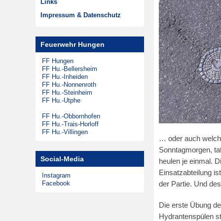
Links
Musikzug
Zeitungsarchiv
Impressum & Datenschutz
Theatergruppen
Steinheimer Tag
Feuerwehr Hungen
Förderkreis
FF Hungen
FF Hu.-Bellersheim
FF Hu.-Inheiden
FF Hu.-Nonnenroth
FF Hu.-Steinheim
FF Hu.-Utphe
FF Hu.-Obbornhofen
FF Hu.-Trais-Horloff
FF Hu.-Villingen
… oder auch welche
Sonntagmorgen, tat
Social-Media
heulen je einmal. D
Einsatzabteilung is
Instagram
Facebook
der Partie. Und des
Die erste Übung de
Hydrantenspülen ste