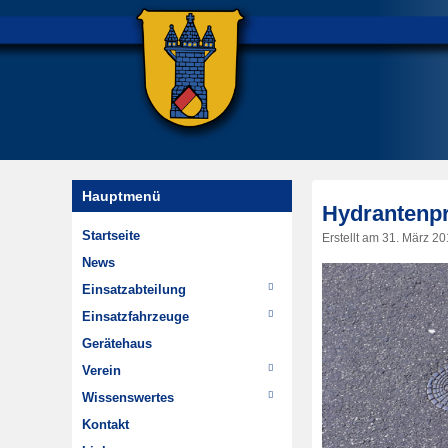
Hauptmenü
Hydrantenp
Startseite
Erstellt am
31. März 20
News
Einsatzabteilung
Einsätze
Einsatzfahrzeuge
Wehrführung
TSF-W
Gerätehaus
Im Wandel der Zeit
MTW
Verein
Highlights
Chronik
Wissenswertes
Dienstplan
Jugendfeuerwehr
Hydrantenpläne erstellen
Kontakt
Minifeuerwehr
Über Steinheim