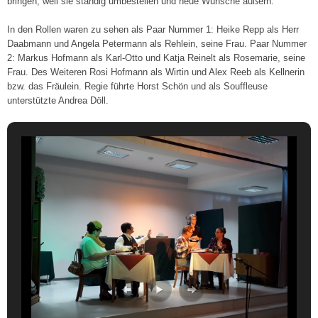
bringen, weil sie ständig umbestellen und neue Wünsche äußern.
In den Rollen waren zu sehen als Paar Nummer 1: Heike Repp als Herr
Daabmann und Angela Petermann als Rehlein, seine Frau. Paar Nummer
2: Markus Hofmann als Karl-Otto und Katja Reinelt als Rosemarie, seine
Frau. Des Weiteren Rosi Hofmann als Wirtin und Alex Reeb als Kellnerin
bzw. das Fräulein. Regie führte Horst Schön und als Souffleuse
unterstützte Andrea Döll.