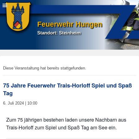
Feuerwehr Hungen
Standort: Steinheim
E
Diese Veranstaltung hat bereits stattgefunden.
r
s
75 Jahre Feuerwehr Trais-Horloff Spiel und Spaß
t
Tag
e
l
6. Juli 2024 | 10:00
l
t
Zum 75 jährigen bestehen laden unsere Nachbarn aus
a
Trais-Horloff zum Spiel und Spaß Tag am See ein.
m
7