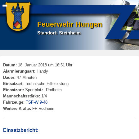
Feuerwehr Hungen
Standort: Steinheim
P
Datum:
18. Januar 2018 um 16:51 Uhr
na
Alarmierungsart:
Handy
Dauer:
47 Minuten
Einsatzart:
Technische Hilfeleistung
Einsatzort:
Sportplatz, Rodheim
Mannschaftsstärke:
1/4
Fahrzeuge:
TSF-W 9-48
Weitere Kräfte:
FF Rodheim
Einsatzbericht: