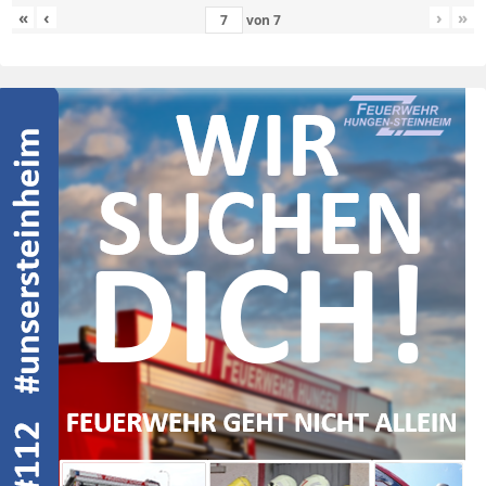
«
‹
›
»
von
7