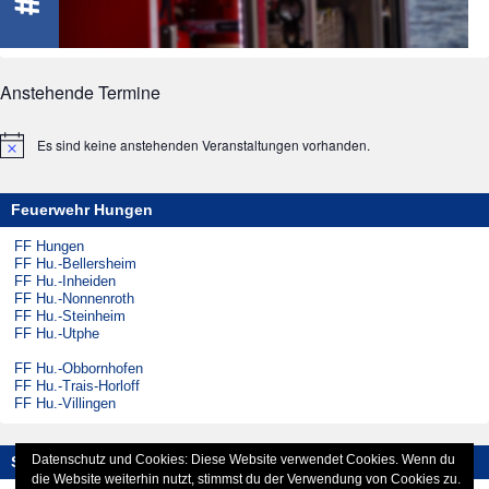
Anstehende Termine
Es sind keine anstehenden Veranstaltungen vorhanden.
Hinweis
Feuerwehr Hungen
FF Hungen
FF Hu.-Bellersheim
FF Hu.-Inheiden
FF Hu.-Nonnenroth
FF Hu.-Steinheim
FF Hu.-Utphe
FF Hu.-Obbornhofen
FF Hu.-Trais-Horloff
FF Hu.-Villingen
Datenschutz und Cookies: Diese Website verwendet Cookies. Wenn du
Social-Media
die Website weiterhin nutzt, stimmst du der Verwendung von Cookies zu.