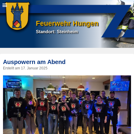
Feuerwehr Hungen
Standort: Steinheim
P
Auspowern am Abend
na
Erstellt am
17. Januar 2025