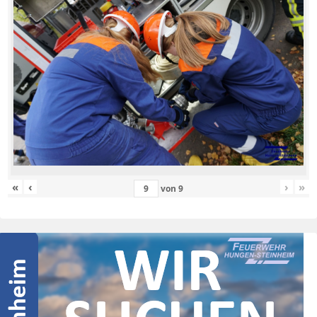
«
‹
›
»
von
9