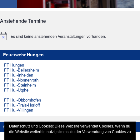
Anstehende Termine
Es sind keine anstehenden Veranstaltungen vorhanden.
Hinweis
Feuerwehr Hungen
FF Hungen
FF Hu.-Bellersheim
FF Hu.-Inheiden
FF Hu.-Nonnenroth
FF Hu.-Steinheim
FF Hu.-Utphe
FF Hu.-Obbornhofen
FF Hu.-Trais-Horloff
FF Hu.-Villingen
Datenschutz und Cookies: Diese Website verwendet Cookies. Wenn du
Social-Media
die Website weiterhin nutzt, stimmst du der Verwendung von Cookies zu.
Instagram