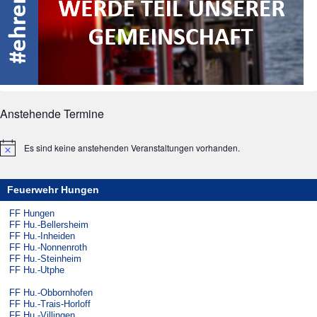
Anstehende Termine
Es sind keine anstehenden Veranstaltungen vorhanden.
Hinweis
Feuerwehr Hungen
FF Hungen
FF Hu.-Bellersheim
FF Hu.-Inheiden
FF Hu.-Nonnenroth
FF Hu.-Steinheim
FF Hu.-Utphe
FF Hu.-Obbornhofen
FF Hu.-Trais-Horloff
FF Hu.-Villingen