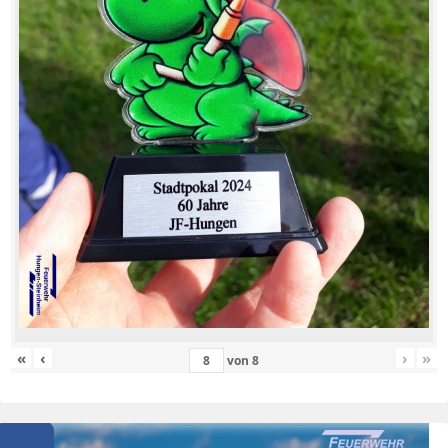
«
‹
›
»
von
8