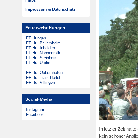
Links
Musikzug
Zeitungsarchiv
Impressum & Datenschutz
Theatergruppen
Steinheimer Tag
Feuerwehr Hungen
Förderkreis
FF Hungen
FF Hu.-Bellersheim
FF Hu.-Inheiden
FF Hu.-Nonnenroth
FF Hu.-Steinheim
FF Hu.-Utphe
FF Hu.-Obbornhofen
FF Hu.-Trais-Horloff
FF Hu.-Villingen
Social-Media
Instagram
Facebook
In letzter Zeit hat
kein schöner Anbli