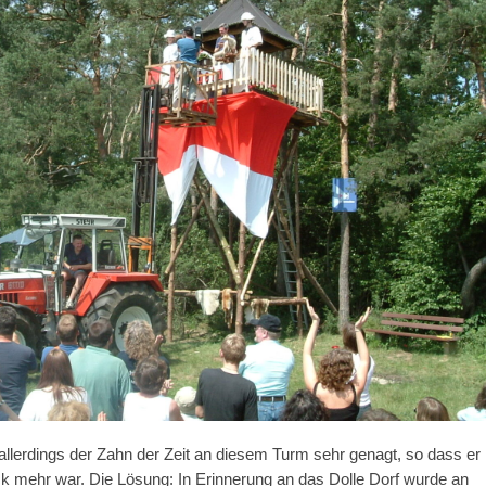
te allerdings der Zahn der Zeit an diesem Turm sehr genagt, so dass er
ck mehr war. Die Lösung: In Erinnerung an das Dolle Dorf wurde an