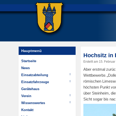
Hauptmenü
Hochsitz in
Startseite
Erstellt am
15. Februar
News
Aber erstmal zurüc
Einsatzabteilung
Wettbewerbs „Doll
römischen Limeswa
Einsätze
Einsatzfahrzeuge
höchsten Punkt von
Wehrführung
TSF-W
Gerätehaus
über Steinheim, di
Im Wandel der Zeit
MTW
Verein
Sicht sogar bis nac
Highlights
Chronik
Wissenswertes
Dienstplan
Jugendfeuerwehr
Hydrantenpläne erstellen
Kontakt
Minifeuerwehr
Über Steinheim