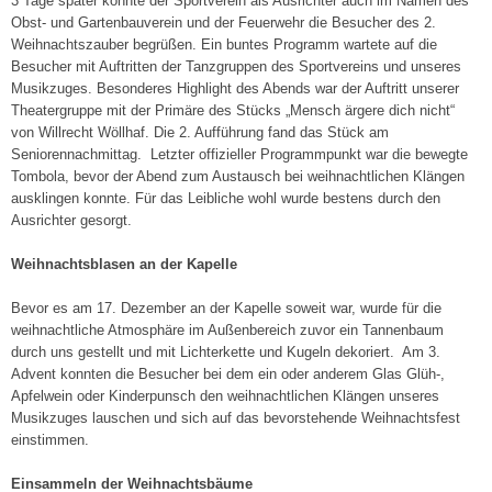
3 Tage später konnte der Sportverein als Ausrichter auch im Namen des
Obst- und Gartenbauverein und der Feuerwehr die Besucher des 2.
Weihnachtszauber begrüßen. Ein buntes Programm wartete auf die
Besucher mit Auftritten der Tanzgruppen des Sportvereins und unseres
Musikzuges. Besonderes Highlight des Abends war der Auftritt unserer
Theatergruppe mit der Primäre des Stücks „Mensch ärgere dich nicht“
von Willrecht Wöllhaf. Die 2. Aufführung fand das Stück am
Seniorennachmittag. Letzter offizieller Programmpunkt war die bewegte
Tombola, bevor der Abend zum Austausch bei weihnachtlichen Klängen
ausklingen konnte. Für das Leibliche wohl wurde bestens durch den
Ausrichter gesorgt.
Weihnachtsblasen an der Kapelle
Bevor es am 17. Dezember an der Kapelle soweit war, wurde für die
weihnachtliche Atmosphäre im Außenbereich zuvor ein Tannenbaum
durch uns gestellt und mit Lichterkette und Kugeln dekoriert. Am 3.
Advent konnten die Besucher bei dem ein oder anderem Glas Glüh-,
Apfelwein oder Kinderpunsch den weihnachtlichen Klängen unseres
Musikzuges lauschen und sich auf das bevorstehende Weihnachtsfest
einstimmen.
Einsammeln der Weihnachtsbäume